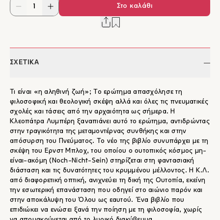
Στο καλάθι
ΣΧΕΤΙΚΑ
Τι είναι «η αληθινή ζωή»; Το ερώτημα απασχόλησε τη
φιλοσοφική και θεολογική σκέψη αλλά και όλες τις πνευματικές
σχολές και τάσεις από την αρχαιότητα ως σήμερα. Η
Κλεοπάτρα Λυμπέρη ξαναπιάνει αυτό το ερώτημα, αντιδρώντας
στην τραγικότητα της μεταμοντέρνας συνθήκης και στην
απόσυρση του Πνεύματος. Το νέο της βιβλίο συνυπάρχει με τη
σκέψη του Ερνστ Μπλοχ, του οποίου ο ουτοπικός κόσμος μη-
είναι-ακόμη (Noch-Nicht-Sein) στηρίζεται στη φαντασιακή
διάσταση και τις δυνατότητες του κρυμμένου μέλλοντος. Η Κ.Λ.
από διαφορετική οπτική, ανιχνεύει τη δική της Ουτοπία, εκείνη
την εσωτερική επανάσταση που οδηγεί στο αιώνιο παρόν και
στην αποκάλυψη του Όλου ως εαυτού. Ένα βιβλίο που
επιδιώκει να ενώσει ξανά την ποίηση με τη φιλοσοφία, χωρίς
να απομακρύνεται από το λυρικό διακύβευμα.