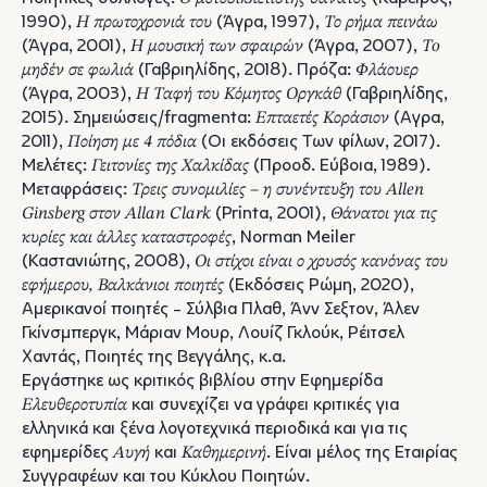
1990),
Η πρωτοχρονιά του
(Άγρα, 1997),
Το ρήμα πεινάω
(Άγρα, 2001),
H μουσική των σφαιρών
(Άγρα, 2007),
To
μηδέν σε φωλιά
(Γαβριηλίδης, 2018). Πρόζα:
Φλάουερ
(Άγρα, 2003),
Η Ταφή του Κόμητος Οργκάθ
(Γαβριηλίδης,
2015). Σημειώσεις/fragmenta:
Επταετές Κοράσιον
(Αγρα,
2011),
Ποίηση με 4 πόδια
(Οι εκδόσεις Των φίλων, 2017).
Μελέτες:
Γειτονίες της Χαλκίδας
(Προοδ. Εύβοια, 1989).
Mεταφράσεις:
Τρεις συνομιλίες – η συνέντευξη του Allen
Ginsberg στον Allan Clark
(Printa, 2001),
Θάνατοι για τις
κυρίες και άλλες καταστροφές
, Νοrman Meiler
(Καστανιώτης, 2008),
Οι στίχοι είναι ο χρυσός κανόνας του
εφήμερου, Βαλκάνιοι ποιητές
(Εκδόσεις Ρώμη, 2020),
Αμερικανοί ποιητές - Σύλβια Πλαθ, Άνν Σεξτον, Άλεν
Γκίνσμπεργκ, Μάριαν Μουρ, Λουίζ Γκλούκ, Ρέιτσελ
Χαντάς, Ποιητές της Βεγγάλης, κ.α.
Εργάστηκε ως κριτικός βιβλίου στην Εφημερίδα
Ελευθεροτυπία
και συνεχίζει να γράφει κριτικές για
ελληνικά και ξένα λογοτεχνικά περιοδικά και για τις
εφημερίδες
Αυγή
και
Καθημερινή
. Είναι μέλος της Εταιρίας
Συγγραφέων και του Κύκλου Ποιητών.