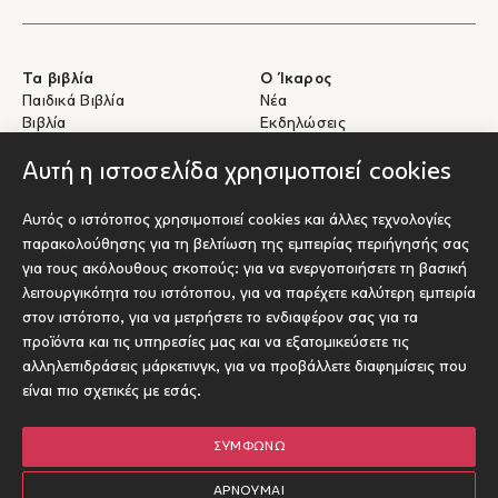
Τα βιβλία
Ο Ίκαρος
Παιδικά Βιβλία
Νέα
Βιβλία
Εκδηλώσεις
eBooks
Συγγραφείς
Αυτή η ιστοσελίδα χρησιμοποιεί cookies
Βοήθεια
Για Συγγραφείς
Αυτός ο ιστότοπος χρησιμοποιεί cookies και άλλες τεχνολογίες
Αποστολές & Επιστροφές
Υποβολή έργου προς έκδοση
παρακολούθησης για τη βελτίωση της εμπειρίας περιήγησής σας
Πληρωμές & Ασφάλεια
για τους ακόλουθους σκοπούς:
για να ενεργοποιήσετε τη βασική
Σχετικά με τα eBooks
λειτουργικότητα του ιστότοπου
,
για να παρέχετε καλύτερη εμπειρία
Επικοινωνία
στον ιστότοπο
,
για να μετρήσετε το ενδιαφέρον σας για τα
προϊόντα και τις υπηρεσίες μας και να εξατομικεύσετε τις
Socials
αλληλεπιδράσεις μάρκετινγκ
,
για να προβάλλετε διαφημίσεις που
είναι πιο σχετικές με εσάς
.
ΣΥΜΦΩΝΏ
© Ίκαρος 2026
Όροι χρήσης
ΑΡΝΟΎΜΑΙ