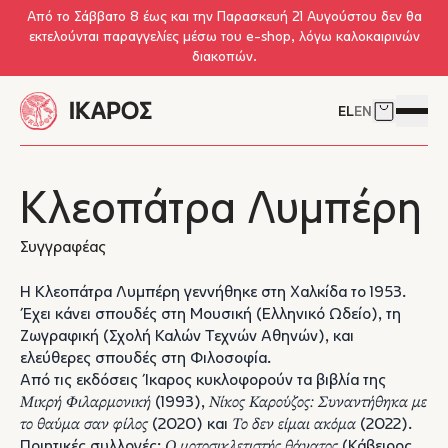
Skip to main content
Από το Σάββατο 8 έως και την Παρασκευή 21 Αυγούστου δεν θα
εκτελούνται παραγγελίες μέσω του e-shop, λόγω καλοκαιρινών
διακοπών.
EL
EN
Δείτε το 
Άνοιγμ
Κλεοπάτρα Λυμπέρη
Συγγραφέας
Η Κλεοπάτρα Λυμπέρη γεννήθηκε στη Χαλκίδα το 1953.
Έχει κάνει σπουδές στη Μουσική (Ελληνικό Ωδείο), τη
Ζωγραφική (Σχολή Καλών Τεχνών Αθηνών), και
ελεύθερες σπουδές στη Φιλοσοφία.
Από τις εκδόσεις Ίκαρος κυκλοφορούν τα βιβλία της
Μικρή Φιλαρμονική
(1993),
Νίκος Καρούζος: Συναντήθηκα με
το θαύμα σαν φίλος
(2020) και
Το δεν είμαι ακόμα
(2022).
Ποιητικές συλλογές:
O μοτοσικλετιστής θάνατος
(Κάβειρος,