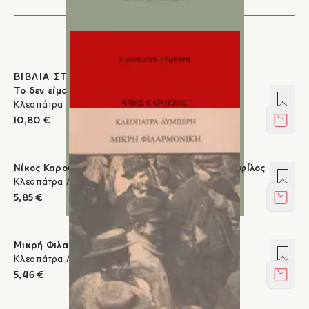
ΒΙΒΛΙΑ ΣΤΟΝ ΙΚΑΡΟ
Το δεν είμαι ακόμα
Προσ
Κλεοπάτρα Λυμπέρη
10,80 €
Στο κ
Νίκος Καρούζος: Συναντήθηκα με το θαύμα σαν φίλος
Προσ
Κλεοπάτρα Λυμπέρη
5,85 €
Στο κ
Μικρή Φιλαρμονική
Προσ
Κλεοπάτρα Λυμπέρη
5,46 €
Στο κ