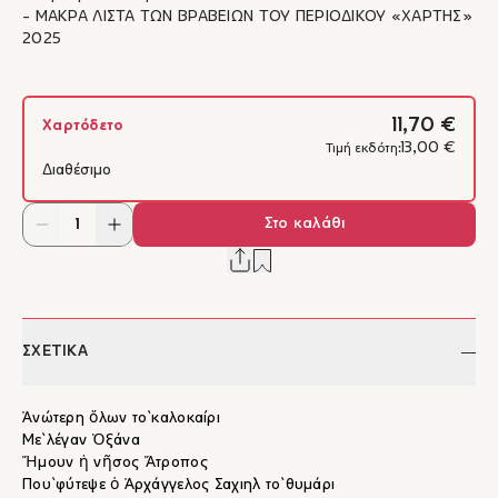
- ΜΑΚΡΑ ΛΙΣΤΑ ΤΩΝ ΒΡΑΒΕΙΩΝ ΤΟΥ ΠΕΡΙΟΔΙΚΟΥ «ΧΑΡΤΗΣ»
2025
11,70 €
Χαρτόδετο
13,00 €
Τιμή εκδότη:
Διαθέσιμο
Στο καλάθι
ΣΧΕΤΙΚΑ
Ἀνώτερη ὅλων τὸ καλοκαίρι
Μὲ λέγαν Ὀξάνα
Ἤμουν ἡ νῆσος Ἄτροπος
Ποὺ φύτεψε ὁ Ἀρχάγγελος Σαχιὴλ τὸ θυμάρι