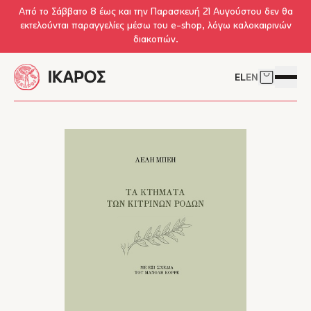
Skip to main content
Από το Σάββατο 8 έως και την Παρασκευή 21 Αυγούστου δεν θα
εκτελούνται παραγγελίες μέσω του e-shop, λόγω καλοκαιρινών
διακοπών.
EL
EN
Δείτε το 
Άνοιγμ