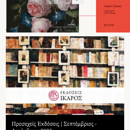
(Βικελαία Δημοτική Βιβλιοθήκη, 2010). Ανθολογία από το έργο του Γιώργη
Μανουσάκη, (Βικελαία Δημοτική Βιβλιοθήκη, 2012). Άγγελος Σικελιανός,
Συνεντεύξεις και συνομιλίες, (Βικελαία Δημοτική Βιβλιοθήκη, 2013). Άγγελος
Σικελιανός, Τέλος κι αρχήν η μνήμη εδώ δεν έχει... Ανθολογία, (εκδ. Η Καθημερινή,
2014).
ΑΡΘΡΑ
Προσεχείς Εκδόσεις | Σεπτέμβριος -