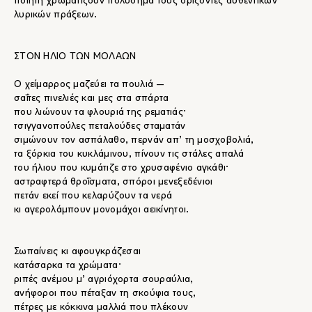
ποιητή χρωματίζουν πολύσημα τους ορίζοντες αυθεντικών
λυρικών πράξεων.
ΣΤΟΝ ΗΛΙΟ ΤΩΝ ΜΟΛΑΩΝ
Ο χείμαρρος μαζεύει τα πουλιά —
σαΐτες πινελιές και μες στα σπάρτα
που λιώνουν τα φλουριά της ρεματιάς·
τσιγγανοπούλες πεταλούδες σταματάν
σιμώνουν τον ασπάλαθο, περνάν απ’ τη μοσχοβολιά,
τα ξόρκια του κυκλάμινου, πίνουν τις στάλες απαλά
του ήλιου που κυμάτιζε στο χρυσαφένιο αγκάθι·
αστραφτερά θροΐσματα, σπόροι μενεξεδένιοι
πετάν εκεί που κελαρύζουν τα νερά
κι αγερολάμπουν μονομάχοι αεικίνητοι.
Σωπαίνεις κι αφουγκράζεσαι
κατάσαρκα τα χρώματα·
ριπές ανέμου μ’ αγριόχορτα σουραύλια,
ανήφοροι που πέταξαν τη σκούφια τους,
πέτρες με κόκκινα μαλλιά που πλέκουν