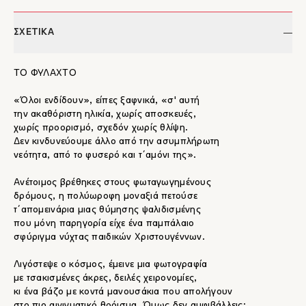
ΣΧΕΤΙΚΑ
ΤΟ ΦΥΛΑΧΤΟ
«Όλοι ενδίδουν», είπες ξαφνικά, «σ' αυτή
την ακαθόριστη ηλικία, χωρίς αποσκευές,
χωρίς προορισμό, σχεδόν χωρίς θλίψη.
Δεν κινδυνεύουμε άλλο από την ασυμπλήρωτη
νεότητα, από το φυσερό και τ΄αμόνι της».
Ανέτοιμος βρέθηκες στους φωταγωγημένους
δρόμους, η πολύωροφη μοναξιά πετούσε
τ΄απομεινάρια μιας θύμησης ψαλιδισμένης
που μόνη παρηγορία είχε ένα παμπάλαιο
σφύριγμα νύχτας παιδικών Χριστουγέννων.
Λιγόστεψε ο κόσμος, έμεινε μια φωτογραφία
με τσακισμένες άκρες, δειλές χειρονομίες,
κι ένα βάζο με κοντά μανουσάκια που απολήγουν
στο πιο αινιγματικό θρόισμα. Όμως δεν αμφιβάλλεις: