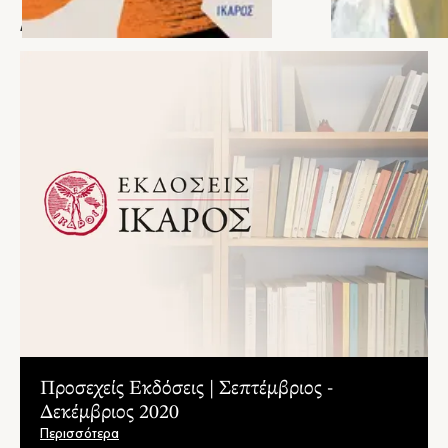
ενδοσκόπηση και προβολή του φαινομένου της ζωής. Δεν
2014).
ΑΡΘΡΑ
πρόκειται για «σκηνοθεσίες», «επινοήσεις», «ευρήματα»,
αλλά για εύστοχες και ολοκληρωμένες πραγματώσεις, που
πλουτίζουν ουσιαστικά τη σύγχρονη ελληνική ποίηση."
– Αταλάντη Μιχελογιαννάκη-Καραβελάκη, Diastixo.gr
Προσεχείς Εκδόσεις | Σεπτέμβριος -
Δεκέμβριος 2020
Περισσότερα