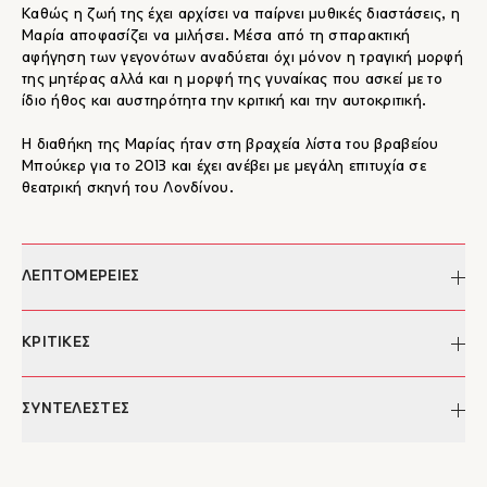
Καθώς η ζωή της έχει αρχίσει να παίρνει μυθικές διαστάσεις, η
Μαρία αποφασίζει να μιλήσει. Μέσα από τη σπαρακτική
αφήγηση των γεγονότων αναδύεται όχι μόνον η τραγική μορφή
της μητέρας αλλά και η μορφή της γυναίκας που ασκεί με το
ίδιο ήθος και αυστηρότητα την κριτική και την αυτοκριτική.
Η διαθήκη της Μαρίας ήταν στη βραχεία λίστα του βραβείου
Μπούκερ για το 2013 και έχει ανέβει με μεγάλη επιτυχία σε
θεατρική σκηνή του Λονδίνου.
ΛΕΠΤΟΜΕΡΕΙΕΣ
Συγγραφέας:
Colm Tóibín
ΚΡΙΤΙΚΕΣ
Μετάφραση:
Αθηνά Δημητριάδου
Επιμέλεια κειμένου:
Ελευθερία Κοψιδά
Ο Τομπίν καταθέτει ένα εντυπωσιακό έργο θρησκευτικής
ΣΥΝΤΕΛΕΣΤΕΣ
Σχεδιασμός/
Χρήστος Κούρτογλου
εικονογράφηση
φαντασίας... εξαιρετικά πρωτότυπο, από τα κείμενα που
εξωφύλλου:
– The Times Literary Supplement
δύσκολα ξεχνιούνται.
Colm Tóibín
Σελίδες:
120
"...Μέσα από έναν εσωτερικό μονόλογο, μία εξομολόγηση σε
Ο Colm Tóibín (Κολμ Τομπίν) γεννήθηκε στην Ιρλανδία το 1955.