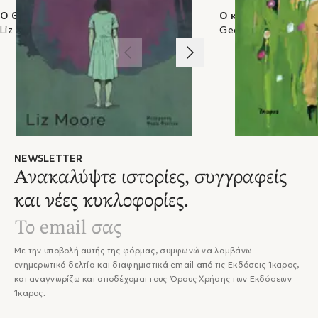
Συμβούλιο Τεχνών της Ιρλανδίας. Είναι καθηγητής Ανθρωπιστικών Επιστημών
Ο Θεός του δάσους
Ο κηπουρός και ο θ
στο Πανεπιστήμιο Κολούμπια. Ζει στην Ιρλανδία και τη Νέα Υόρκη.
Liz Moore
Georgi Gospodinov
1
/
3
NEWSLETTER
Ανακαλύψτε ιστορίες, συγγραφείς
και νέες κυκλοφορίες.
Με την υποβολή αυτής της φόρμας, συμφωνώ να λαμβάνω
ενημερωτικά δελτία και διαφημιστικά email από τις Εκδόσεις Ίκαρος,
και αναγνωρίζω και αποδέχομαι τους
Όρους Χρήσης
των Εκδόσεων
Ίκαρος.