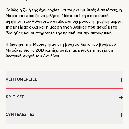
Καθώς η ζωή της έχει αρχίσει να παίρνει μυθικές διαστάσεις, η
Μαρία αποφασίζει να μιλήσει. Μέσα από τη σπαρακτική
αφήγηση των γεγονότων αναδύεται όχι μόνον η τραγική μορφή
της μητέρας αλλά και η μορφή της γυναίκας που ασκεί με το
ίδιο ήθος και αυστηρότητα την κριτική και την αυτοκριτική.
Η διαθήκη της Μαρίας ήταν στη βραχεία λίστα του βραβείου
Μπούκερ για το 2013 και έχει ανέβει με μεγάλη επιτυχία σε
θεατρική σκηνή του Λονδίνου.
ΛΕΠΤΟΜΕΡΕΙΕΣ
Συγγραφέας:
Colm Tóibín
ΚΡΙΤΙΚΕΣ
Επιμέλεια:
Ελευθερία Κοψιδά
Μετάφραση:
Αθηνά Δημητριάδου
Ο Τομπίν καταθέτει ένα εντυπωσιακό έργο θρησκευτικής
ΣΥΝΤΕΛΕΣΤΕΣ
Σχεδιασμός/
Χρήστος Κούρτογλου
εικονογράφηση
φαντασίας... εξαιρετικά πρωτότυπο, από τα κείμενα που
εξωφύλλου:
– The Times Literary Supplement
δύσκολα ξεχνιούνται.
Colm Tóibín