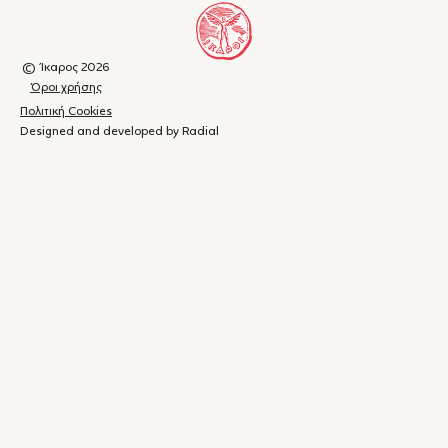
© Ίκαρος 2026
Όροι χρήσης
Πολιτική Cookies
Designed and developed by Radial
Καλάθι
(
0
)
Κλείσιμο
αγορών
Το
καλάθι
σας
είναι