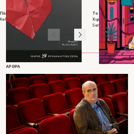
Γραμμάτων (Laureate for Irish Fiction) για την περίοδο 2022-2024 από το
Συμβούλιο Τεχνών της Ιρλανδίας. Είναι καθηγητής Ανθρωπιστικών Επιστημών
Πληγωμένοι θεραπευτές
Το μαγικό φωτογραφ
στο Πανεπιστήμιο Κολούμπια. Ζει στην Ιρλανδία και τη Νέα Υόρκη.
Keh-Ming Lin
Χιρασάκα
Sanaka Hiiragi
1
/
3
ΑΡΘΡΑ