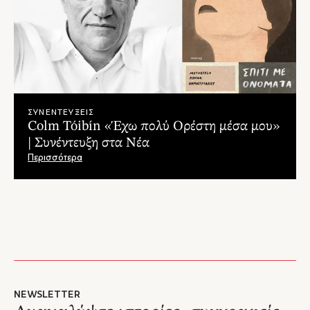
Ένα ενδιαφέρον αναγνωστικό εγχείρημα, που κουμπώνει τον
– Pastafloramag.gr
αρχαίο μύθο σε μια σύγχρονη οπτική."
ΣΥΝΕΝΤΕΥΞΕΙΣ
Colm Tóibín «Έχω πολύ Ορέστη μέσα μου»
| Συνέντευξη στα Νέα
Περισσότερα
NEWSLETTER