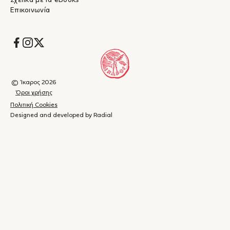
Σχετικά με τα eBooks
Επικοινωνία
Socials
© Ίκαρος 2026
Όροι χρήσης
Πολιτική Cookies
Designed and developed by Radial
Καλάθι
(
0
)
Κλείσιμο
αγορών
Το