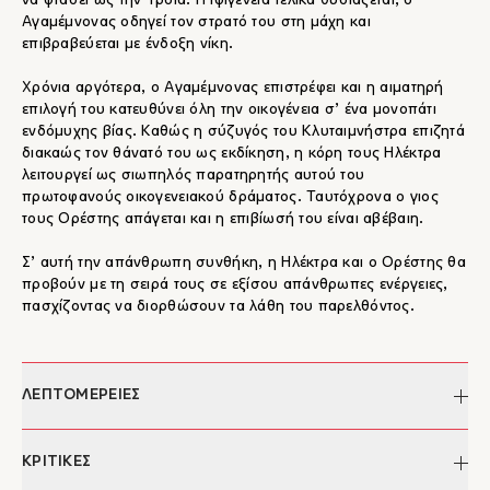
να φτάσει ως την Τροία. Η Ιφιγένεια τελικά θυσιάζεται, ο
Αγαμέμνονας οδηγεί τον στρατό του στη μάχη και
επιβραβεύεται με ένδοξη νίκη.
Χρόνια αργότερα, ο Αγαμέμνονας επιστρέφει και η αιματηρή
επιλογή του κατευθύνει όλη την οικογένεια σ’ ένα μονοπάτι
ενδόμυχης βίας. Καθώς η σύζυγός του Κλυταιμνήστρα επιζητά
διακαώς τον θάνατό του ως εκδίκηση, η κόρη τους Ηλέκτρα
λειτουργεί ως σιωπηλός παρατηρητής αυτού του
πρωτοφανούς οικογενειακού δράματος. Ταυτόχρονα ο γιος
τους Ορέστης απάγεται και η επιβίωσή του είναι αβέβαιη.
Σ’ αυτή την απάνθρωπη συνθήκη, η Ηλέκτρα και ο Ορέστης θα
προβούν με τη σειρά τους σε εξίσου απάνθρωπες ενέργειες,
πασχίζοντας να διορθώσουν τα λάθη του παρελθόντος.
ΛΕΠΤΟΜΕΡΕΙΕΣ
Συγγραφέας:
Colm Tóibín
ΚΡΙΤΙΚΕΣ
Επιμέλεια:
Ελευθερία Κοψιδά