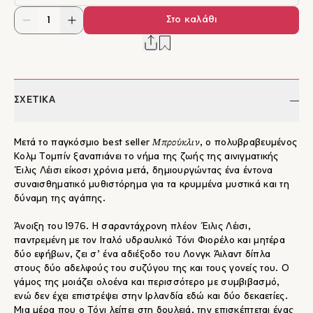
Στο καλάθι
ΣΧΕΤΙΚΑ
Μπρούκλιν
Μετά το παγκόσμιο best seller
, ο πολυβραβευμένος
Κολμ Τομπίν ξαναπιάνει το νήμα της ζωής της αινιγματικής
Έιλις Λέισι είκοσι χρόνια μετά, δημιουργώντας ένα έντονα
συναισθηματικό μυθιστόρημα για τα κρυμμένα μυστικά και τη
δύναμη της αγάπης.
Άνοιξη του 1976. Η σαραντάχρονη πλέον Έιλις Λέισι,
παντρεμένη με τον Ιταλό υδραυλικό Τόνι Φιορέλο και μητέρα
δύο εφήβων, ζει σ’ ένα αδιέξοδο του Λονγκ Άιλαντ δίπλα
στους δύο αδελφούς του συζύγου της και τους γονείς του. Ο
γάμος της μοιάζει ολοένα και περισσότερο με συμβιβασμό,
ενώ δεν έχει επιστρέψει στην Ιρλανδία εδώ και δύο δεκαετίες.
Μια μέρα που ο Τόνι λείπει στη δουλειά, την επισκέπτεται ένας