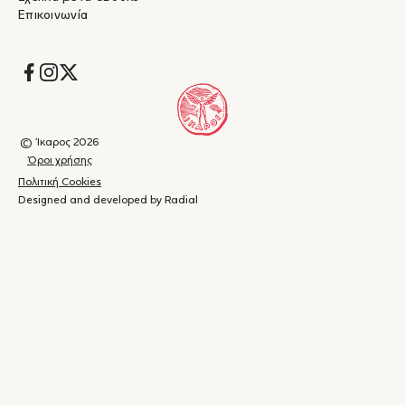
Επικοινωνία
Socials
© Ίκαρος 2026
Όροι χρήσης
Πολιτική Cookies
Designed and developed by Radial
Καλάθι
(
0
)
Κλείσιμο
αγορών
Το