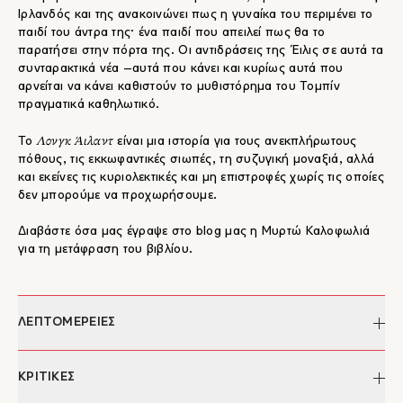
Ιρλανδός και της ανακοινώνει πως η γυναίκα του περιμένει το
παιδί του άντρα της· ένα παιδί που απειλεί πως θα το
παρατήσει στην πόρτα της. Οι αντιδράσεις της Έιλις σε αυτά τα
συνταρακτικά νέα –αυτά που κάνει και κυρίως αυτά που
αρνείται να κάνει καθιστούν το μυθιστόρημα του Τομπίν
πραγματικά καθηλωτικό.
Λονγκ Άιλαντ
Το
είναι μια ιστορία για τους ανεκπλήρωτους
πόθους, τις εκκωφαντικές σιωπές, τη συζυγική μοναξιά, αλλά
και εκείνες τις κυριολεκτικές και μη επιστροφές χωρίς τις οποίες
δεν μπορούμε να προχωρήσουμε.
Διαβάστε όσα μας έγραψε στο blog μας η Μυρτώ Καλοφωλιά
για τη μετάφραση του βιβλίου.
ΛΕΠΤΟΜΕΡΕΙΕΣ
Συγγραφέας:
Colm Tóibín
ΚΡΙΤΙΚΕΣ
Επιμέλεια:
Ιωάννα Ανδρέου