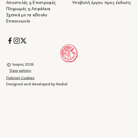
Αποστολές & Επιστροφές
Υποβολή έργου προς έκδοση
– Γιώργος-Ίκαρος Μπαμπασάκης, Bookpress
Πληρωμές & Ασφάλεια
Σχετικά με τα eBooks
Επικοινωνία
Socials
© Ίκαρος 2026
Όροι χρήσης
Πολιτική Cookies
Designed and developed by Radial
Καλάθι
(
0
)
Κλείσιμο
αγορών