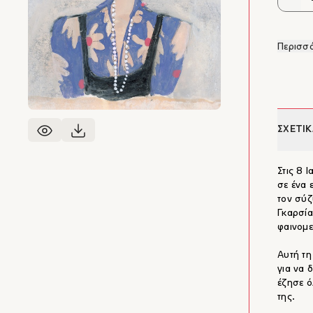
Περισσό
ΣΧΕΤΙΚ
Στις 8 
σε ένα 
τον σύζ
Γκαρσία
φαινομε
Αυτή τη
για να 
έζησε ό
της.