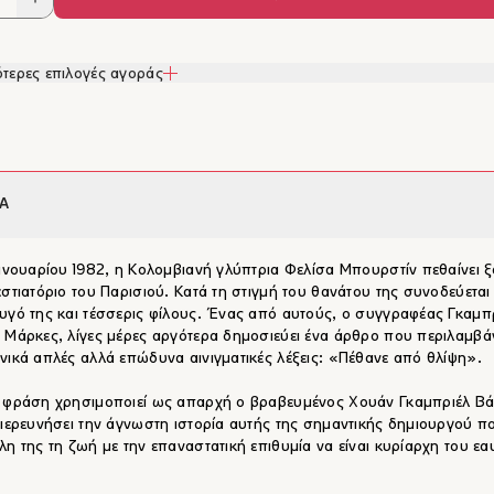
τερες επιλογές αγοράς
Α
Ιανουαρίου 1982, η Κολομβιανή γλύπτρια Φελίσα Μπουρστίν πεθαίνει 
εστιατόριο του Παρισιού. Κατά τη στιγμή του θανάτου της συνοδεύεται
υγό της και τέσσερις φίλους. Ένας από αυτούς, ο συγγραφέας Γκαμπ
 Μάρκες, λίγες μέρες αργότερα δημοσιεύει ένα άρθρο που περιλαμβάν
νικά απλές αλλά επώδυνα αινιγματικές λέξεις: «Πέθανε από θλίψη».
 φράση χρησιμοποιεί ως απαρχή ο βραβευμένος Χουάν Γκαμπριέλ Β
διερευνήσει την άγνωστη ιστορία αυτής της σημαντικής δημιουργού π
λη της τη ζωή με την επαναστατική επιθυμία να είναι κυρίαρχη του εα