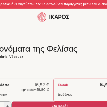
αρασκευή 21 Αυγούστου δεν θα εκτελούνται παραγγελίες μέσω του e-sh
 ονόματα της Φελίσας
abriel Vásquez
16,92 €
14,
όδετο
Ebook
18,80 €
Τιμή εκδότη:
έσιμο
Διαθέσιμο
Στο καλάθι