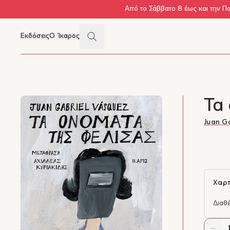
Skip to main content
Από το Σάββατο 8 έως και την Π
Search
Εκδόσεις
Ο Ίκαρος
Μενού
Τα
Juan G
Χαρτ
Διαθ