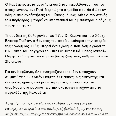
Ο Καρβάγιο, με τα μυστήρια αυτά του παρελθόντος που τον
στοιχειώνουν, αναζητά διαρκώς τα σημάδια που θα δώσουν
νόημα στις αναζητήσεις του. Κανείς, όμως, ούτε ο πιο στενός
του περίγυρος, μπορεί να υποπτευθεί τους βαθύτερους λόγους
της εμμονής του.
Τι συνδέει τις δολοφονίες του Τζον Φ. Κένεντι και του Χόρχε
Ελιέσερ Γκαϊτάν, ο θάνατος του οποίου καθόρισε την ιστορία
της Κολομβίας; Πώς μπορεί ένα έγκλημα που έλαβε χώρα το
1914, αυτό του αρχηγού του Φιλελεύθερου Κόμματος Ραφαέλ
Ουρίμπε Ουρίμπε, να σημαδέψει τη ζωή ενός ανθρώπου στον
21ο αιώνα;
Για τον Καρβάγιο, όλα συσχετίζονται και δεν υπάρχουν
συμπτώσεις. O Χουάν Γκαμπριέλ Βάσκες, ως αφηγητής και
κεντρικός ήρωας του μυθιστορήματος, αποφασίζει να
διεισδύσει στα μυστικά των πιο σκοτεινών πτυχών από το
παρελθόν της Κολομβίας.
Αφηγούμενος την ιστορία ενός εγκλήματος, ο συγγραφέας
καταφέρνει να φωτίσει μια συλλογική ψευδαίσθηση, για να μας
δείξει ότι το μυθιστόρημα δεν αποζητά να φανερώσει κάτι άλλο από