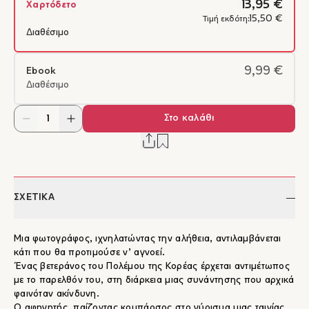
13,95 €
Χαρτόδετο
15,50 €
Τιμή εκδότη:
Διαθέσιμο
9,99 €
Ebook
Διαθέσιμο
Στο καλάθι
ΣΧΕΤΙΚΑ
Μια φωτογράφος, ιχνηλατώντας την αλήθεια, αντιλαμβάνεται
κάτι που θα προτιμούσε ν’ αγνοεί.
Ένας βετεράνος του Πολέμου της Κορέας έρχεται αντιμέτωπος
με το παρελθόν του, στη διάρκεια μιας συνάντησης που αρχικά
φαινόταν ακίνδυνη.
Ο αφηγητής, παίζοντας κομπάρσος στο γύρισμα μιας ταινίας