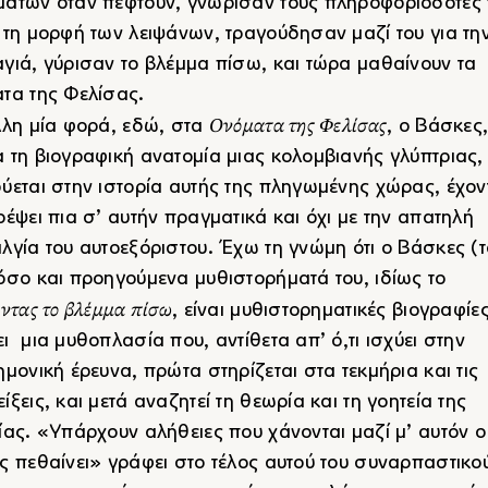
άτων όταν πέφτουν, γνώρισαν τους πληροφοριοδότες 
 τη μορφή των λειψάνων, τραγούδησαν μαζί του για τη
γιά, γύρισαν το βλέμμα πίσω, και τώρα μαθαίνουν τα
τα της Φελίσας.
Ονόματα της Φελίσας
λλη μία φορά, εδώ, στα
, ο Βάσκες,
 τη βιογραφική ανατομία μιας κολομβιανής γλύπτριας,
ύεται στην ιστορία αυτής της πληγωμένης χώρας, έχον
ρέψει πια σ’ αυτήν πραγματικά και όχι με την απατηλή
λγία του αυτοεξόριστου. Έχω τη γνώμη ότι ο Βάσκες (
όσο και προηγούμενα μυθιστορήματά του, ιδίως το
οντας το βλέμμα πίσω
, είναι μυθιστορηματικές βιογραφίε
ι μια μυθοπλασία που, αντίθετα απ’ ό,τι ισχύει στην
ημονική έρευνα, πρώτα στηρίζεται στα τεκμήρια και τις
ίξεις, και μετά αναζητεί τη θεωρία και τη γοητεία της
ίας. «Υπάρχουν αλήθειες που χάνονται μαζί μ’ αυτόν ο
ς πεθαίνει» γράφει στο τέλος αυτού του συναρπαστικο