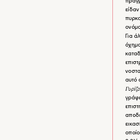
πραγμ
είδαν
πυρκα
ονόμα
Για ά
όχημα
καταδ
επιστ
νοστα
αυτό 
Γυρίζ
γράφε
επιστ
αποδε
εικασ
οποίο