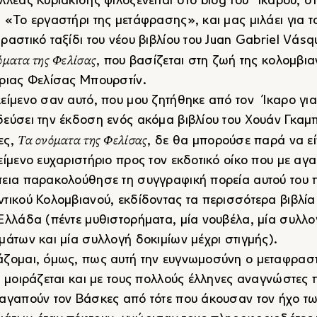
λλέας Κυριακίδης φιλοξενείται στο blog του Ίκαρου, σ
 «Το εργαστήρι της μετάφρασης», και μας μιλάει για τ
ραστικό ταξίδι του νέου βιβλίου του Juan Gabriel Vásq
όματα της Φελίσας
, που βασίζεται στη ζωή της κολομβι
ριας Φελίσας Μπουρστίν.
είμενο σαν αυτό, που μου ζητήθηκε από τον Ίκαρο για
εύσει την έκδοση ενός ακόμα βιβλίου του Χουάν Γκαμ
Τα ονόματα της Φελίσας
ες,
, δε θα μπορούσε παρά να εί
είμενο ευχαριστήριο προς τον εκδοτικό οίκο που με αγ
εια παρακολούθησε τη συγγραφική πορεία αυτού του 
τικού Κολομβιανού, εκδίδοντας τα περισσότερα βιβλία
Ελλάδα (πέντε μυθιστορήματα, μία νουβέλα, μία συλλο
μάτων και μία συλλογή δοκιμίων μέχρι στιγμής).
ζομαι, όμως, πως αυτή την ευγνωμοσύνη ο μεταφρασ
η μοιράζεται και με τους πολλούς έλληνες αναγνώστες 
αγαπούν τον Βάσκες από τότε που άκουσαν τον ήχο τ