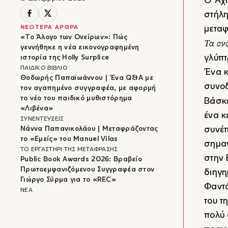
Ο Αχι
στήλη
ΝΕΟΤΕΡΑ ΑΡΘΡΑ
μεταφ
«Το Άλογο των Ονείρων»: Πώς
Τα ον
γεννήθηκε η νέα εικονογραφημένη
γλύπτ
ιστορία της Holly Surplice
ΠΑΙΔΙΚΟ ΒΙΒΛΙΟ
Ένα κ
Θοδωρής Παπαϊωάννου | Ένα Q&A με
συνοδ
τον αγαπημένο συγγραφέα, με αφορμή
το νέο του παιδικό μυθιστόρημα
Βάσκ
«Λιβένα»
ένα κ
ΣΥΝΕΝΤΕΥΞΕΙΣ
Νάννα Παπανικολάου | Μεταφράζοντας
συνέπ
το «Εμείς» του Manuel Vilas
σημαν
ΤΟ ΕΡΓΑΣΤΗΡΙ ΤΗΣ ΜΕΤΑΦΡΑΣΗΣ
στην 
Public Book Awards 2026: Βραβείο
Πρωτοεμφανιζόμενου Συγγραφέα στον
διηγη
Γιώργο Σύρμα για το «REC»
Φαντά
ΝΕΑ
του τ
πολύ 