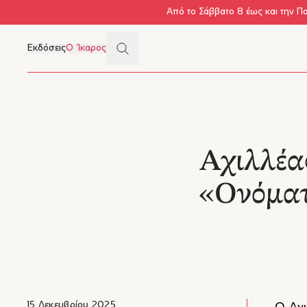
Skip to main content
Από το Σάββατο 8 έως και την Π
Search
Εκδόσεις
Ο Ίκαρος
Μενού
Αχιλλέα
«Ονόματ
15 Δεκεμβρίου 2025