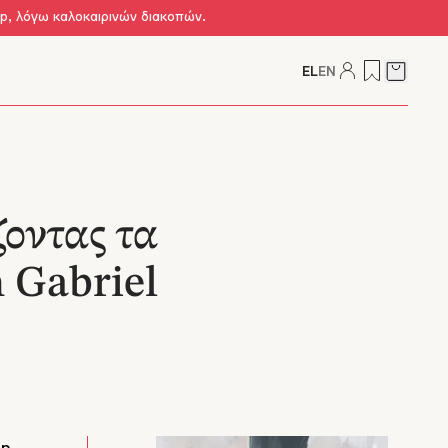
op, λόγω καλοκαιρινών διακοπών.
EL
EN
Δείτε τ
οντας τα
 Gabriel