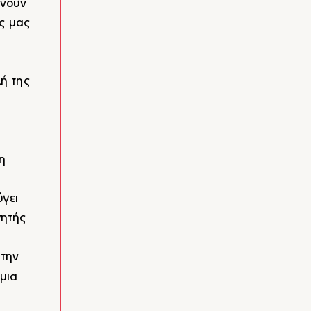
To 2016 του απονεμήθηκε ο τίτλος του Ιππότη του
ρνουν
Τάγματος Γραμμάτων και Τεχνών από τη Γαλλική
ς μας
Δημοκρατία.
ή της
η
ύγει
γητής
ή
 την
μια