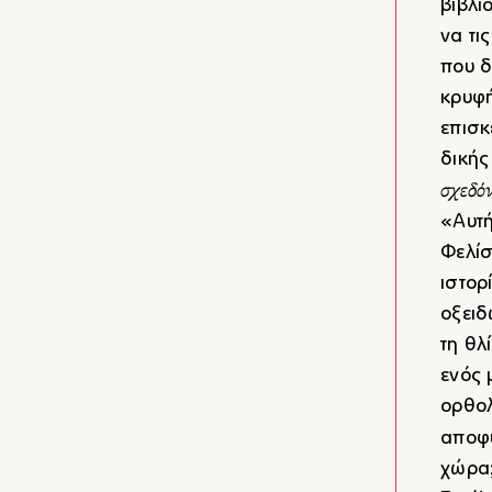
βιβλί
να τι
που δ
κρυφή
επισκ
δικής
σχεδό
«Αυτή
Φελίσ
ιστορ
οξειδ
τη θλ
ενός 
ορθολ
αποφύ
χώρα