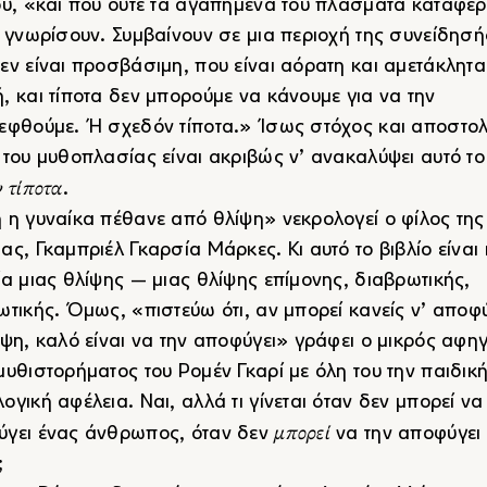
ου, «και που ούτε τα αγαπημένα του πλάσματα καταφέ
ς γνωρίσουν. Συμβαίνουν σε μια περιοχή της συνείδησή
εν είναι προσβάσιμη, που είναι αόρατη και αμετάκλητα
, και τίποτα δεν μπορούμε να κάνουμε για να την
εφθούμε. Ή σχεδόν τίποτα.» Ίσως στόχος και αποστολ
 του μυθοπλασίας είναι ακριβώς ν’ ανακαλύψει αυτό το
ν τίποτα
.
 η γυναίκα πέθανε από θλίψη» νεκρολογεί ο φίλος της
ας, Γκαμπριέλ Γκαρσία Μάρκες. Κι αυτό το βιβλίο είναι 
ία μιας θλίψης ― μιας θλίψης επίμονης, διαβρωτικής,
ωτικής. Όμως, «πιστεύω ότι, αν μπορεί κανείς ν’ αποφ
ίψη, καλό είναι να την αποφύγει» γράφει ο μικρός αφη
μυθιστορήματος του Ρομέν Γκαρί με όλη του την παιδικ
ογική αφέλεια. Ναι, αλλά τι γίνεται όταν δεν μπορεί να
μπορεί
γει ένας άνθρωπος, όταν δεν
να την αποφύγει 
;