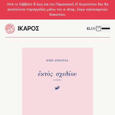
Skip to main content
Από το Σάββατο 8 έως και την Παρασκευή 21 Αυγούστου δεν θα
εκτελούνται παραγγελίες μέσω του e-shop, λόγω καλοκαιρινών
διακοπών.
EL
EN
Δείτε το 
Άνοιγμ