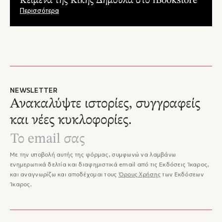
Κείμενα της Κικής Δημουλά στο iBookstore
Περισσότερα
NEWSLETTER
Ανακαλύψτε ιστορίες, συγγραφείς
και νέες κυκλοφορίες.
Με την υποβολή αυτής της φόρμας, συμφωνώ να λαμβάνω
ενημερωτικά δελτία και διαφημιστικά email από τις Εκδόσεις Ίκαρος,
και αναγνωρίζω και αποδέχομαι τους
Όρους Χρήσης
των Εκδόσεων
Ίκαρος.