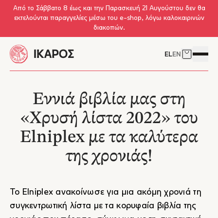
Skip to main content
Από το Σάββατο 8 έως και την Παρασκευή 21 Αυγούστου δεν θα
εκτελούνται παραγγελίες μέσω του e-shop, λόγω καλοκαιρινών
διακοπών.
EL
EN
Δείτε το 
Άνοιγμ
Εννιά βιβλία μας στη
«Χρυσή λίστα 2022» του
Elniplex με τα καλύτερα
της χρονιάς!
Το
Elniplex
ανακοίνωσε για μια ακόμη χρονιά τη
συγκεντρωτική λίστα με τα κορυφαία βιβλία της