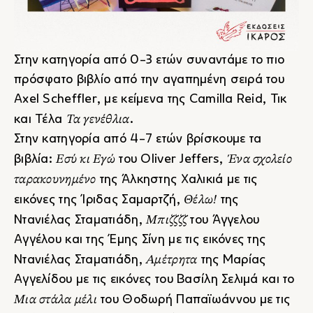
Στην κατηγορία από 0-3 ετών συναντάμε το πιο
πρόσφατο βιβλίο από την αγαπημένη σειρά του
Axel Scheffler, με κείμενα της Camilla Reid, Τικ
Τα γενέθλια
και Τέλα
.
Στην κατηγορία από 4-7 ετών βρίσκουμε τα
Εσύ κι Εγώ
Ένα σχολείο
βιβλία:
του Oliver Jeffers,
ταρακουνημένο
της Άλκηστης Χαλικιά με τις
Θέλω!
εικόνες της Ίριδας Σαμαρτζή,
της
Μπιζζζζ
Ντανιέλας Σταματιάδη,
του Άγγελου
Αγγέλου και της Έμης Σίνη με τις εικόνες της
Αμέτρητα
Ντανιέλας Σταματιάδη,
της Μαρίας
Αγγελίδου με τις εικόνες του Βασίλη Σελιμά και το
Μια στάλα μέλι
του Θοδωρή Παπαϊωάννου με τις