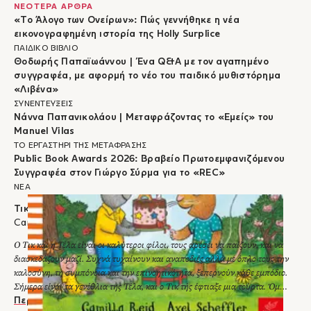
ΝΕΟΤΕΡΑ ΑΡΘΡΑ
«Το Άλογο των Ονείρων»: Πώς γεννήθηκε η νέα
εικονογραφημένη ιστορία της Holly Surplice
ΠΑΙΔΙΚΟ ΒΙΒΛΙΟ
Θοδωρής Παπαϊωάννου | Ένα Q&A με τον αγαπημένο
συγγραφέα, με αφορμή το νέο του παιδικό μυθιστόρημα
«Λιβένα»
ΣΥΝΕΝΤΕΥΞΕΙΣ
Νάννα Παπανικολάου | Μεταφράζοντας το «Εμείς» του
Manuel Vilas
ΤΟ ΕΡΓΑΣΤΗΡΙ ΤΗΣ ΜΕΤΑΦΡΑΣΗΣ
Public Book Awards 2026: Βραβείο Πρωτοεμφανιζόμενου
Συγγραφέα στον Γιώργο Σύρμα για το «REC»
ΝΕΑ
Τικ και Τέλα: Τα γενέθλια
Camilla Reid
Ο Τικ και η Τέλα είναι οι καλύτεροι φίλοι, τους αρέσει να παίζουν, και να
διασκεδάζουν μαζί. Συχνά τυχαίνουν και αναποδιές αλλά με όπλο τους την
καλοσύνη, τη συμπόνοια και την επινοητικότητα, ξεπερνούν κάθε εμπόδιο.
Σήμερα είναι τα γενέθλια της Τέλα, και ο Τικ τής έφτιαξε μια τούρτα. Όμως,
λίγο πριν την ακουμπήσει στο τραπέζι, η τούρτα γλίστρησε και έπεσε κάτω.
Περισσότερα