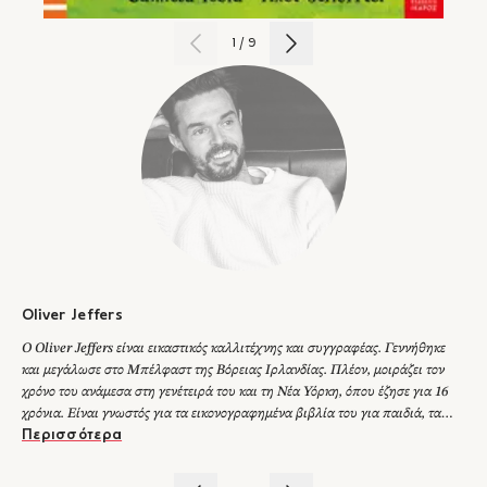
Πώς θα γιορτάσουν τώρα τα γενέθλια της Τέλα;
1
/
9
Oliver Jeffers
Ο Oliver Jeffers είναι εικαστικός καλλιτέχνης και συγγραφέας. Γεννήθηκε
και μεγάλωσε στο Μπέλφαστ της Βόρειας Ιρλανδίας. Πλέον, μοιράζει τον
χρόνο του ανάμεσα στη γενέτειρά του και τη Νέα Υόρκη, όπου έζησε για 16
χρόνια. Είναι γνωστός για τα εικονογραφημένα βιβλία του για παιδιά, τα
ζωγραφικά του έργα για ενήλικες και για τα γλυπτά του που απευθύνονται
Περισσότερα
και στις δύο κατηγορίες. Βιβλία του έχουν βρεθεί πολλές φορές στο Νο1 των
μπεστ σέλερ των New York Times, έχουν πουλήσει περισσότερα από