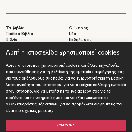
Τα βιβλία
Ο Ίκαρος
Παιδικά Βιβλία
Νέα
Βιβλία
Εκδηλώσεις
eBooks
Συγγραφείς
Αυτή η ιστοσελίδα χρησιμοποιεί cookies
Βοήθεια
Για Συγγραφείς
Αυτός ο ιστότοπος χρησιμοποιεί cookies και άλλες τεχνολογίες
Αποστολές & Επιστροφές
Υποβολή έργου προς έκδοση
παρακολούθησης για τη βελτίωση της εμπειρίας περιήγησής σας
Πληρωμές & Ασφάλεια
για τους ακόλουθους σκοπούς:
για να ενεργοποιήσετε τη βασική
Σχετικά με τα eBooks
λειτουργικότητα του ιστότοπου
,
για να παρέχετε καλύτερη εμπειρία
Επικοινωνία
στον ιστότοπο
,
για να μετρήσετε το ενδιαφέρον σας για τα
προϊόντα και τις υπηρεσίες μας και να εξατομικεύσετε τις
Socials
αλληλεπιδράσεις μάρκετινγκ
,
για να προβάλλετε διαφημίσεις που
είναι πιο σχετικές με εσάς
.
ΣΥΜΦΩΝΏ
© Ίκαρος 2026