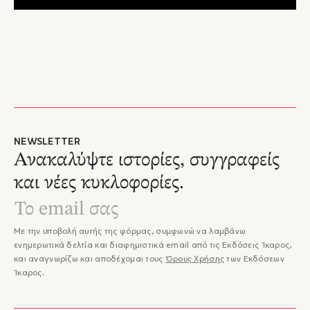
Ελληνισμού και σε άλλα σημαντικά θέατρα της Αθήνας, της
μοναδικοί είμαστε."
Θεσσαλονίκης και του εξωτερικού. Από τις εκδόσεις Ίκαρος
– Λιάνα Δενεζάκη, Ο Μαγικός Κόσμος του Παιδικού Βιβλίου
Ένας πραγματικός ιππότης
κυκλοφορεί επίσης το βιβλίο τους
,
που απέσπασε το Βραβείο Καλύτερου Εικονοβιβλίου 2020
από τον Κύκλο του Ελληνικού Παιδικού Βιβλίου (Greek ΙΒΒΥ).
Ένας πραγματικός ιππότης
Μπιζζζζ
Άγγελος Αγγέλου, Έμη Σίνη,
Άγγελος Αγγέλου, Έμη Σίνη,
Πέτρος Μπουλούμπασης
Ντανιέλα Σταματιάδη
NEWSLETTER
Ανακαλύψτε ιστορίες, συγγραφείς
και νέες κυκλοφορίες.
Με την υποβολή αυτής της φόρμας, συμφωνώ να λαμβάνω
ενημερωτικά δελτία και διαφημιστικά email από τις Εκδόσεις Ίκαρος,
και αναγνωρίζω και αποδέχομαι τους
Όρους Χρήσης
των Εκδόσεων
Ίκαρος.