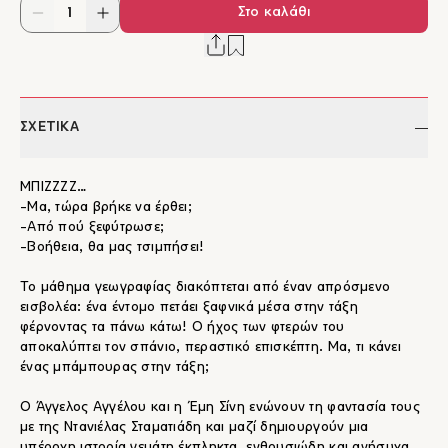
Στο καλάθι
ΣΧΕΤΙΚΑ
ΜΠΙΖΖΖΖ…
-Μα, τώρα βρήκε να έρθει;
-Από πού ξεφύτρωσε;
-Βοήθεια, θα μας τσιμπήσει!
Το μάθημα γεωγραφίας διακόπτεται από έναν απρόσμενο
εισβολέα: ένα έντομο πετάει ξαφνικά μέσα στην τάξη
φέρνοντας τα πάνω κάτω! Ο ήχος των φτερών του
αποκαλύπτει τον σπάνιο, περαστικό επισκέπτη. Μα, τι κάνει
ένας μπάμπουρας στην τάξη;
Ο Άγγελος Αγγέλου και η Έμη Σίνη ενώνουν τη φαντασία τους
με της Ντανιέλας Σταματιάδη και μαζί δημιουργούν μια
υπέροχη ιστορία γεμάτη έκπληκτα, ενθουσιώδη και ανήσυχα