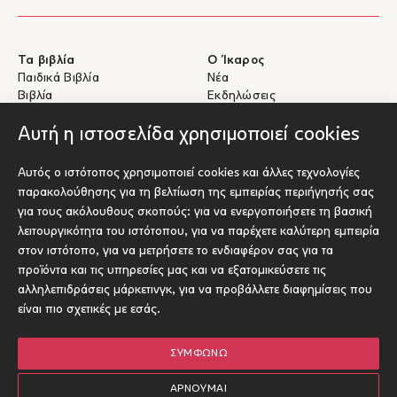
Τα βιβλία
Ο Ίκαρος
Παιδικά Βιβλία
Νέα
Βιβλία
Εκδηλώσεις
eBooks
Συγγραφείς
Αυτή η ιστοσελίδα χρησιμοποιεί cookies
Βοήθεια
Για Συγγραφείς
Αυτός ο ιστότοπος χρησιμοποιεί cookies και άλλες τεχνολογίες
Αποστολές & Επιστροφές
Υποβολή έργου προς έκδοση
παρακολούθησης για τη βελτίωση της εμπειρίας περιήγησής σας
Πληρωμές & Ασφάλεια
για τους ακόλουθους σκοπούς:
για να ενεργοποιήσετε τη βασική
Σχετικά με τα eBooks
λειτουργικότητα του ιστότοπου
,
για να παρέχετε καλύτερη εμπειρία
Επικοινωνία
στον ιστότοπο
,
για να μετρήσετε το ενδιαφέρον σας για τα
προϊόντα και τις υπηρεσίες μας και να εξατομικεύσετε τις
Socials
αλληλεπιδράσεις μάρκετινγκ
,
για να προβάλλετε διαφημίσεις που
είναι πιο σχετικές με εσάς
.
ΣΥΜΦΩΝΏ
© Ίκαρος 2026
Όροι χρήσης
ΑΡΝΟΎΜΑΙ