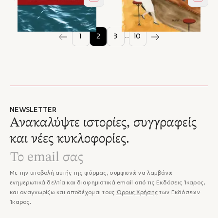
Στο καλάθι
Στο κ
…
1
2
3
10
NEWSLETTER
Ανακαλύψτε ιστορίες, συγγραφείς
και νέες κυκλοφορίες.
Με την υποβολή αυτής της φόρμας, συμφωνώ να λαμβάνω
ενημερωτικά δελτία και διαφημιστικά email από τις Εκδόσεις Ίκαρος,
και αναγνωρίζω και αποδέχομαι τους
Όρους Χρήσης
των Εκδόσεων
Ίκαρος.