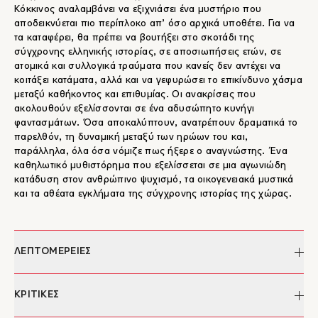
Κόκκινος αναλαμβάνει να εξιχνιάσει ένα μυστήριο που
αποδεικνύεται πιο περίπλοκο απ’ όσο αρχικά υποθέτει. Για να
τα καταφέρει, θα πρέπει να βουτήξει στο σκοτάδι της
σύγχρονης ελληνικής ιστορίας, σε αποσιωπήσεις ετών, σε
ατομικά και συλλογικά τραύματα που κανείς δεν αντέχει να
κοιτάξει κατάματα, αλλά και να γεφυρώσει το επικίνδυνο χάσμα
μεταξύ καθήκοντος και επιθυμίας. Οι ανακρίσεις που
ακολουθούν εξελίσσονται σε ένα αδυσώπητο κυνήγι
φαντασμάτων. Όσα αποκαλύπτουν, ανατρέπουν δραματικά το
παρελθόν, τη δυναμική μεταξύ των ηρώων του και,
παράλληλα, όλα όσα νόμιζε πως ήξερε ο αναγνώστης. Ένα
καθηλωτικό μυθιστόρημα που εξελίσσεται σε μια αγωνιώδη
κατάδυση στον ανθρώπινο ψυχισμό, τα οικογενειακά μυστικά
και τα αθέατα εγκλήματα της σύγχρονης ιστορίας της χώρας.
ΛΕΠΤΟΜΕΡΕΙΕΣ
Συγγραφέας:
Ευτυχία Γιαννάκη
ΚΡΙΤΙΚΕΣ
Επιμέλεια:
Βασίλης Δουβίτσας