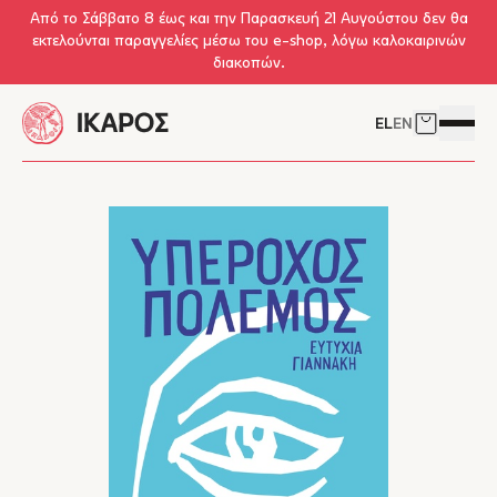
Skip to main content
Από το Σάββατο 8 έως και την Παρασκευή 21 Αυγούστου δεν θα
εκτελούνται παραγγελίες μέσω του e-shop, λόγω καλοκαιρινών
διακοπών.
EL
EN
Δείτε το 
Άνοιγμ