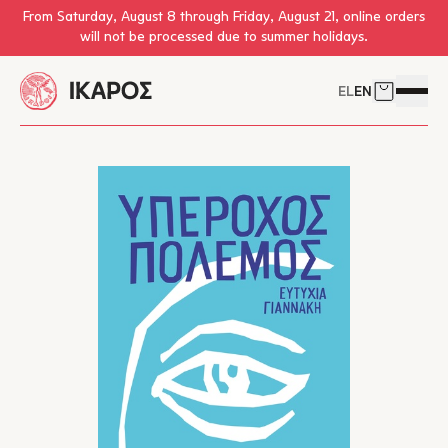
Skip to main content
From Saturday, August 8 through Friday, August 21, online orders
will not be processed due to summer holidays.
EL
EN
Cart
Open 