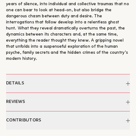
years of silence, into individual and collective traumas that no
one can bear to look at head-on, but also bridge the
dangerous chasm between duty and desire. The
interrogations that follow develop into a relentless ghost
hunt. What they reveal dramatically overturns the past, the
dynamics between its characters and, at the same time,
everything the reader thought they knew. A gripping novel
that unfolds into a suspenseful exploration of the human
psyche, family secrets and the hidden crimes of the country’s
modern history.
DETAILS
Author:
Eftychia Giannaki
REVIEWS
Edited by:
Vasilis Douvitsas
Cover design:
Laios Papazoglou
"Το νέο βιβλίο της Ευτυχίας Γιαννάκη (άραγε το πρώτο μιας
CONTRIBUTORS
Date of publication:
02/06/2025
επικείμενης τριλογίας;) παραμένει πιστό στο μέχρι τώρα ύφος
Pages:
344
της. Μια αστυνομική ιστορία, με πλούσια πλοκή, με ανατροπές
Dimensions:
13.3 x 20.5 εκ.
Eftychia Giannaki