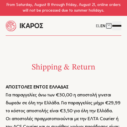
Skip to main content
From Saturday, August 8 through Friday, August 21, online orders
will not be processed due to summer holidays.
EL
EN
Cart
Open 
Shipping & Return
ΑΠΟΣΤΟΛΕΣ ΕΝΤΟΣ ΕΛΛΑΔΑΣ
Για παραγγελίες άνω των €30,00 η αποστολή γινεται
δωρεάν σε όλη την Ελλάδα. Για παραγγελίες μέχρι €29,99
το κόστος αποστολής είναι €3,50 για όλη την Ελλάδα.
Οι αποστολές πραγματοποιούνται με την ΕΛΤΑ Courier ή