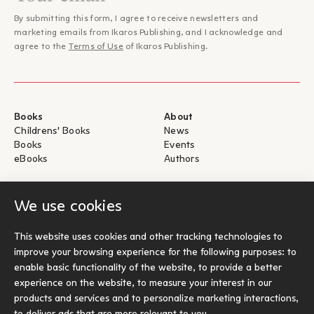
By submitting this form, I agree to receive newsletters and
marketing emails from Ikaros Publishing, and I acknowledge and
agree to the
Terms of Use
of Ikaros Publishing.
Books
About
Childrens' Books
News
Books
Events
eBooks
Authors
Help
For Authors
We use cookies
Shipping & Return
Submit for publication
Payments & Security
This website uses cookies and other tracking technologies to
About eBooks
improve your browsing experience for the following purposes:
to
Contact
enable basic functionality of the website
,
to provide a better
experience on the website
,
to measure your interest in our
Socials
products and services and to personalize marketing interactions
,