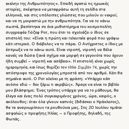
εκείνην της Ανθρωπότητος». Επειδή αγαπώ τις ηρωικές
ιστορίες, σκέφτηκα να μεταφράσω αυτή τη σελίδα στα
ελληνικά, και στις υπόλοιπες γλώσσες που μιλούν οι νεκροί,
και να τη μοιραστώ με την ανθρωπότητα. Για να το κάνω
σωστά, βασίστηκα σε ένα μυθιστόρημα του κοσμοπολίτη
συγγραφέα Γιόζεφ Ροτ, που έτσι το σχολιάζει ο ίδιος σε
επιστολή του: «Είναι η πρώτη και τελευταία φορά που γράφω
κάτι ιστορικό. Ο διάβολος να το πάρει. Ο Αντίχριστος ο ίδιος με
έσπρωξε να το κάνω αυτό. Είναι ντροπή, ντροπή να θέλει
κανείς να δώσει ξανά σχήμα και μορφή σε γεγονότα που έχουν
ήδη συμβεί – ντροπή και ασέβεια». Η επιστολή είναι χωρίς
Συμβάν 74
ημερομηνία, και ίσως θυμίζει τον τίτλο
, χωρίς την
απόστροφο της χρονολογίας μπροστά από τον αριθμό. Κάτι θα
σημαίνει αυτό. Ο Ροτ κλείνει με τη φράση: «Υπάρχει κάτι
ανόσιο εδώ – δεν ξέρω τι ακριβώς». Άραγε να είναι το βιβλίο
μου βλάσφημο; Ένας τρόπος υπάρχει για να το μάθουμε, θα
έλεγα και ένας πολύ συγκεκριμένος χρόνος, ώρα, καιρός, ο
ακόλουθος: όταν όλα γίνουν καπνός (διδάσκει ο Ηράκλειτος),
θα τα αναγνωρίσουν τα ρουθούνια μας. Στις 20 Ιουλίου τιμάται
ασφαλώς ο προφήτης Ηλίας – ο Προφήτης, δηλαδή, της
Φωτιάς.