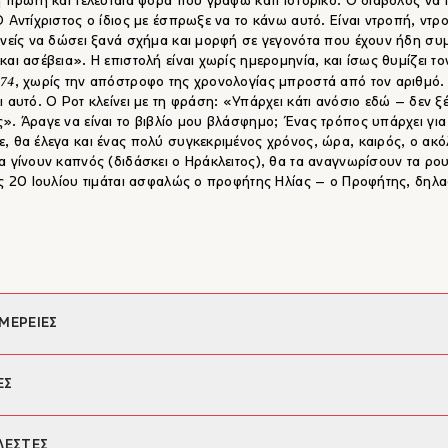
η πρώτη και τελευταία φορά που γράφω κάτι ιστορικό. Ο διάβολος να 
Ο Αντίχριστος ο ίδιος με έσπρωξε να το κάνω αυτό. Είναι ντροπή, ντρ
ανείς να δώσει ξανά σχήμα και μορφή σε γεγονότα που έχουν ήδη συ
και ασέβεια». Η επιστολή είναι χωρίς ημερομηνία, και ίσως θυμίζει τον
74
, χωρίς την απόστροφο της χρονολογίας μπροστά από τον αριθμό. 
ι αυτό. Ο Ροτ κλείνει με τη φράση: «Υπάρχει κάτι ανόσιο εδώ – δεν ξ
». Άραγε να είναι το βιβλίο μου βλάσφημο; Ένας τρόπος υπάρχει για
, θα έλεγα και ένας πολύ συγκεκριμένος χρόνος, ώρα, καιρός, ο ακ
α γίνουν καπνός (διδάσκει ο Ηράκλειτος), θα τα αναγνωρίσουν τα ρο
ις 20 Ιουλίου τιμάται ασφαλώς ο προφήτης Ηλίας – ο Προφήτης, δηλα
ΜΕΡΕΙΕΣ
φέας:
Κυριάκος Μαργαρίτης
ΕΣ
αφία εξωφύλλου:
1878. , A Cyprian Maid, John Thomson
ηνία έκδοσης:
17/06/2024
το μέρος του πολύτομου έργου Νέα Κρόνακα κυκλοφόρησε λίγο πριν
ΛΕΣΤΕΣ
560