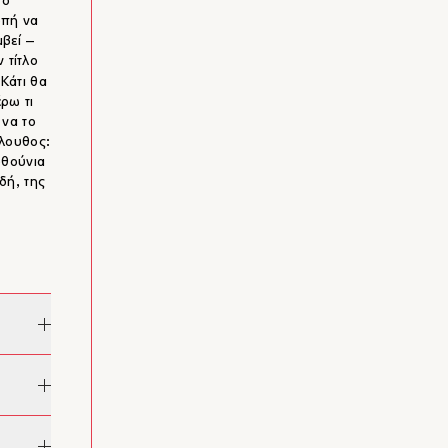
το
οπή να
μβεί –
 τίτλο
Κάτι θα
έρω τι
 να το
όλουθος:
υθούνια
δή, της