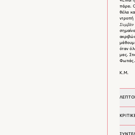
«Είναι 
πάρει. 
θέλει κ
ντροπή 
Συμβάν 
σημαίνε
ακριβώς
μάθουμε
όταν όλ
μας. Στ
Φωτιάς.
Κ.Μ.
ΛΕΠΤΟ
Συγγρα
ΚΡΙΤΙΚ
Φωτογρ
Ημερομ
"Το τρί
ΣΥΝΤΕ
Σελίδες: