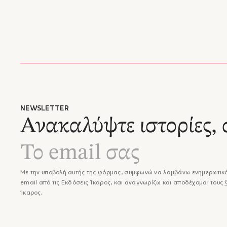
συμπερι
μπροστά
με μια 
– Σκεπτ
NEWSLETTER
Ανακαλύψτε ιστορίες, 
Με την υποβολή αυτής της φόρμας, συμφωνώ να λαμβάνω ενημερωτικά
email από τις Εκδόσεις Ίκαρος, και αναγνωρίζω και αποδέχομαι τους
Ίκαρος.