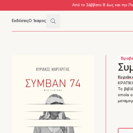
Skip to main content
Από το Σάββατο 8 έως και την Π
Search
Εκδόσεις
Ο Ίκαρος
Μενού
Βραβε
Συ
Κυριάκ
ΚΡΑΤΙΚ
Το βιβλ
οποία ο
μεταμορ