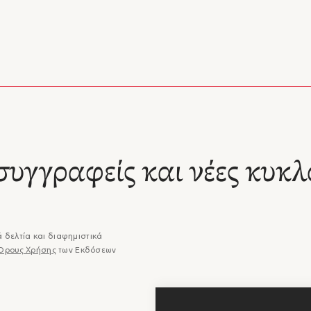
ληπτικό αν και μονόπλευρο. […] Πρόκειται για ένα βιβλίο που κοιτάζε
 και πίσω, εντός και εκτός Κύπρου, αντισταθμίζοντας το ιστορικό α
γενναιόδωρη ανοιχτοσύνη.»
ικό Βράβευσης Κρατικού Βραβείου Μυθιστορήματος Κύπρου 2025
συγγραφείς και νέες κυκλ
 δελτία και διαφημιστικά
Όρους Χρήσης
των Εκδόσεων