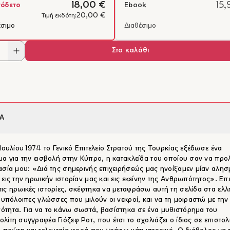
18,00 €
15,
όδετο
Ebook
20,00 €
Τιμή εκδότη:
έσιμο
Διαθέσιμο
Στο καλάθι
Α
 Ιουλίου 1974 το Γενικό Επιτελείο Στρατού της Τουρκίας εξέδωσε ένα
μα για την εισβολή στην Κύπρο, η κατακλείδα του οποίου σαν να προλ
ασία μου: «Διά της σημερινής επιχειρήσεώς μας ηνοίξαμεν μίαν αλη
 εις την ηρωικήν ιστορίαν μας και εις εκείνην της Ανθρωπότητος». Επ
ις ηρωικές ιστορίες, σκέφτηκα να μεταφράσω αυτή τη σελίδα στα ελλ
ς υπόλοιπες γλώσσες που μιλούν οι νεκροί, και να τη μοιραστώ με την
τητα. Για να το κάνω σωστά, βασίστηκα σε ένα μυθιστόρημα του
λίτη συγγραφέα Γιόζεφ Ροτ, που έτσι το σχολιάζει ο ίδιος σε επιστολ