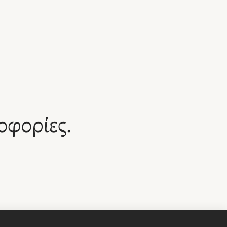
ι συνάμα
φήγημα
οφορίες.