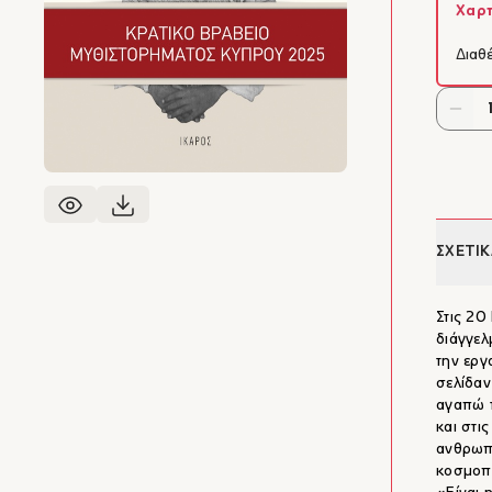
Χαρτ
Διαθ
ΣΧΕΤΙΚ
Στις 20
διάγγελ
την εργ
σελίδαν
αγαπώ τ
και στι
ανθρωπό
κοσμοπο