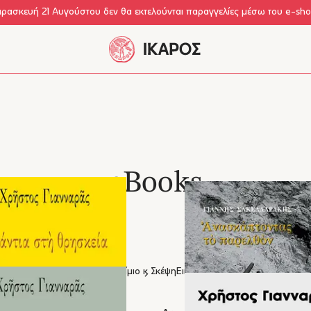
αρασκευή 21 Αυγούστου δεν θα εκτελούνται παραγγελίες μέσω του e-sh
eBooks
ς & Κοινωνικές Επιστήμες
Δοκίμιο & Σκέψη
Εικονογραφημένα
Παιδικά
Γονείς