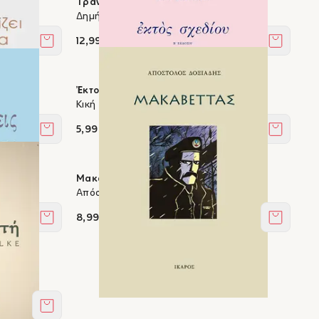
Τράνζιτ
Δημήτρης Εμμανουήλ
12,99 €
Στο καλάθι
Στο καλά
Ἐκτὸς σχεδίου
Κική Δημουλά
5,99 €
Στο καλάθι
Στο καλά
Μακαβέττας
Απόστολος Δοξιάδης
8,99 €
Στο καλάθι
Στο καλά
Στο καλάθι