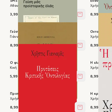
SMS
Ενάντια στη
Αθανάσιος Αλεξανδρίδης
Χρήστος Για
3,99 €
8,99 €
Στο καλάθι
Γεύση μιας προϊστορικής ελιάς
Οντολογία τ
Γιάννης Σακελλαράκης
Χρήστος Για
8,99 €
8,99 €
Στο καλάθι
Ο φιλοπαίγμων μύθος
Η ελευθερία
Κική Δημουλά
Χρήστος Για
5,99 €
8,99 €
Στο καλάθι
Προτάσεις Κριτικής Οντολογίας
Η κρίση της
Χρήστος Γιανναράς
Χρήστος Για
8,99 €
8,99 €
Στο καλάθι