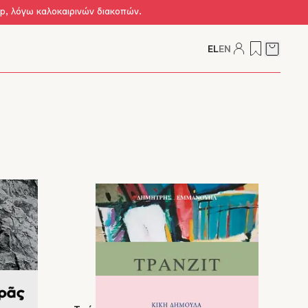
op, λόγω καλοκαιρινών διακοπών.
EL
EN
Δείτε τ
 & Παιδί