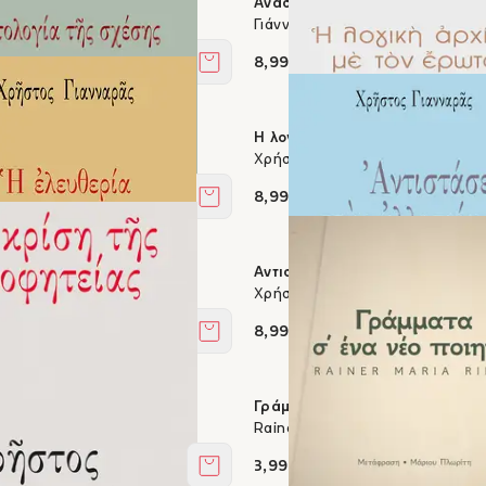
 θρησκεία
Ανασκάπτοντας το παρελθόν
νναράς
Γιάννης Σακελλαράκης
8,99 €
Στο καλάθι
ης σχέσης
Η λογική αρχίζει με τον έρωτα
νναράς
Χρήστος Γιανναράς
8,99 €
Στο καλάθι
 του ήθους
Αντιστάσεις στην αλλοτρίωση
νναράς
Χρήστος Γιανναράς
8,99 €
Στο καλάθι
 προφητείας
Γράμματα σ' ένα νέο ποιητή
νναράς
Rainer Maria Rilke
3,99 €
Στο καλάθι