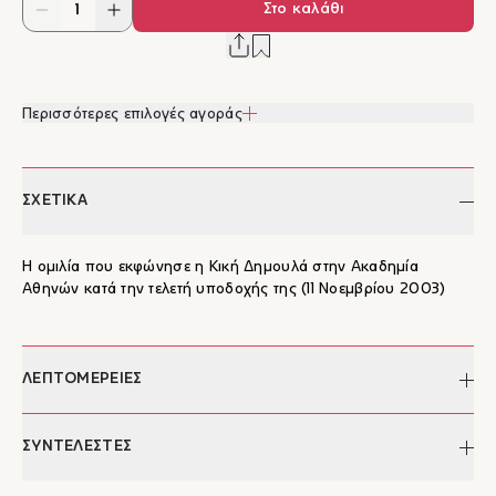
Στο καλάθι
Περισσότερες επιλογές αγοράς
ΣΧΕΤΙΚΑ
Η ομιλία που εκφώνησε η Κική Δημουλά στην Ακαδημία
Αθηνών κατά την τελετή υποδοχής της (11 Νοεμβρίου 2003)
ΛΕΠΤΟΜΕΡΕΙΕΣ
Συγγραφέας:
Κική Δημουλά
ΣΥΝΤΕΛΕΣΤΕΣ
ISBN:
978-960-9527-40-8
Έκδοση:
2003