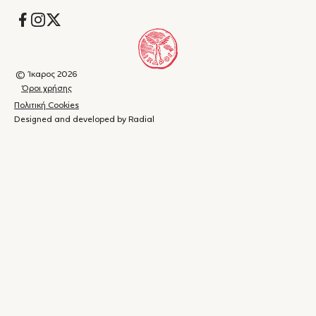
Socials
© Ίκαρος 2026
Όροι χρήσης
Πολιτική Cookies
Designed and developed by Radial
Καλάθι
(
0
)
Κλείσιμο
αγορών
Το
καλάθι
σας