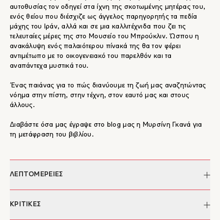
αυτοθυσίας τον οδηγεί στα ίχνη της σκοτωμένης μητέρας του,
ενός θείου που διέσχιζε ως άγγελος παρηγορητής τα πεδία
μάχης του Ιράν, αλλά και σε μια καλλιτέχνιδα που ζει τις
τελευταίες μέρες της στο Μουσείο του Μπρούκλιν. Ώσπου η
ανακάλυψη ενός παλαιότερου πίνακά της θα τον φέρει
αντιμέτωπο με το οικογενειακό του παρελθόν και τα
αναπάντεχα μυστικά του.
Ένας παιάνας για το πώς διανύουμε τη ζωή μας αναζητώντας
νόημα στην πίστη, στην τέχνη, στον εαυτό μας και στους
άλλους.
Διαβάστε όσα μας έγραψε στο blog μας η Μυρσίνη Γκανά για
τη μετάφραση του βιβλίου.
ΛΕΠΤΟΜΕΡΕΙΕΣ
Συγγραφέας:
Kaveh Akbar
ΚΡΙΤΙΚΕΣ
Μετάφραση:
Μυρσίνη Γκανά