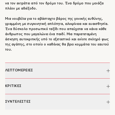
να τον εκτρέπει από τον δρόμο του. Ένα δρόμο που μοιάζει
πλέον με αδιέξοδο.
Μια νουβέλα για το αβάσταχτο βάρος της γονικής ευθύνης,
γραμμένη με συγκινητική απλότητα, ειλικρίνεια και ευαισθησία.
Ένα δύσκολο προσωπικό ταξίδι που απεύχεται να κάνει κάθε
άνθρωπος που μεγαλώνει ένα παιδί. Μια παρατεταμένη
άσκηση αυτοκριτικής υπό το εξεταστικό και ενίοτε σκληρό φως
της αγάπης, στο οποίο ο καθένας θα βρει κομμάτια του εαυτού
του.
ΛΕΠΤΟΜΕΡΕΙΕΣ
Συγγραφέας:
Νίκος Ιατρού
ΚΡΙΤΙΚΕΣ
Επιμέλεια κειμένου:
Δημήτρης Αθηνάκης
Φωτογραφία εξωφύλλου:
Veronica Cruz
"Ο Ιατρού ολοκληρώνει μια καθηλωτική αφήγηση που
ΣΥΝΤΕΛΕΣΤΕΣ
Σχεδιασμός εξωφύλλου:
Ευτυχία Λιάπη
συνομιλεί με τη λογοτεχνική και στοχαστική παράδοση του
Ημερομηνία έκδοσης:
28/04/2025
υπαρξισμού∙ μια σύγχρονη ελεγεία με στοιχεία σωματικότητας
Σελίδες:
112
Νίκος Ιατρού