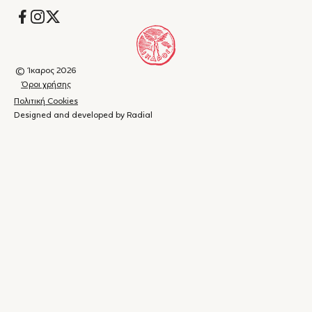
Socials
© Ίκαρος 2026
Όροι χρήσης
Πολιτική Cookies
Designed and developed by Radial
Καλάθι
(
0
)
Κλείσιμο
αγορών
Το
καλάθι
σας