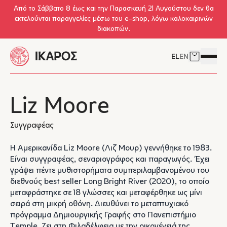
Skip to main content
Από το Σάββατο 8 έως και την Παρασκευή 21 Αυγούστου δεν θα
εκτελούνται παραγγελίες μέσω του e-shop, λόγω καλοκαιρινών
διακοπών.
EL
EN
Δείτε το 
Άνοιγμ
Liz Moore
Συγγραφέας
Η Αμερικανίδα Liz Moore (Λιζ Μουρ) γεννήθηκε το 1983.
Είναι συγγραφέας, σεναριογράφος και παραγωγός. Έχει
γράψει πέντε μυθιστορήματα συμπεριλαμβανομένου του
διεθνούς best seller Long Bright River (2020), το οποίο
μεταφράστηκε σε 18 γλώσσες και μεταφέρθηκε ως μίνι
σειρά στη μικρή οθόνη. Διευθύνει το μεταπτυχιακό
πρόγραμμα Δημιουργικής Γραφής στο Πανεπιστήμιο
Temple. Ζει στη Φιλαδέλφεια με την οικογένειά της.