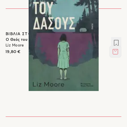
ΒΙΒΛΙΑ ΣΤΟΝ ΙΚΑΡΟ
Ο Θεός του δάσους
Προσ
Liz Moore
19,80 €
Στο κ