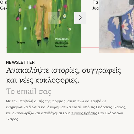
Ο κηπουρός και ο θάνατος
Τα ονόματα της Φελ
Journal. Περισσότερα για τον ίδιο: MassimoPigliucci.com
Georgi Gospodinov
Juan Gabriel Vásque
1
/
3
NEWSLETTER
Ανακαλύψτε ιστορίες, συγγραφείς
και νέες κυκλοφορίες.
Με την υποβολή αυτής της φόρμας, συμφωνώ να λαμβάνω
ενημερωτικά δελτία και διαφημιστικά email από τις Εκδόσεις Ίκαρος,
και αναγνωρίζω και αποδέχομαι τους
Όρους Χρήσης
των Εκδόσεων
Ίκαρος.