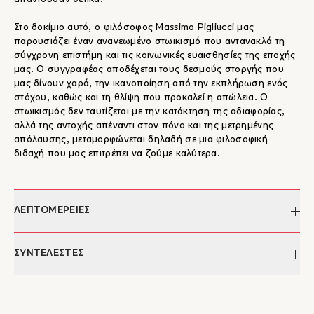
Στο δοκίμιο αυτό, ο φιλόσοφος Massimo Pigliucci μας
παρουσιάζει έναν ανανεωμένο στωικισμό που αντανακλά τη
σύγχρονη επιστήμη και τις κοινωνικές ευαισθησίες της εποχής
μας. Ο συγγραφέας αποδέχεται τους δεσμούς στοργής που
μας δίνουν χαρά, την ικανοποίηση από την εκπλήρωση ενός
στόχου, καθώς και τη θλίψη που προκαλεί η απώλεια. Ο
στωικισμός δεν ταυτίζεται με την κατάκτηση της αδιαφορίας,
αλλά της αντοχής απέναντι στον πόνο και της μετρημένης
απόλαυσης, μεταμορφώνεται δηλαδή σε μια φιλοσοφική
διδαχή που μας επιτρέπει να ζούμε καλύτερα.
ΛΕΠΤΟΜΕΡΕΙΕΣ
Συγγραφέας:
Massimo Pigliucci
ΣΥΝΤΕΛΕΣΤΕΣ
Μετάφραση:
Αντωνία Γουναροπούλου
Επιμέλεια κειμένου:
Βασίλης Δουβίτσας
Massimo Pigliucci
Σειρά:
Στοχαστικός Βίος
O Massimo Pigliucci (Μάσιμο Πιλιούτσι) είναι καθηγητής
Ημερομηνία έκδοσης:
25/11/2024