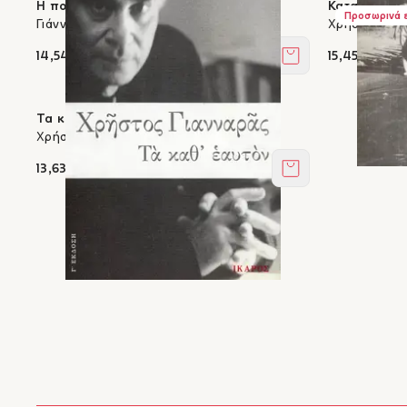
Η ποιητική της ανασκαφής
Καταφύγιο Ι
Προσωρινά 
Γιάννης Σακελλαράκης
Χρήστος Για
14,54 €
15,45 €
Στο καλάθι
Τα καθ' εαυτόν
Χρήστος Γιανναράς
13,63 €
Στο καλάθι