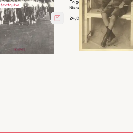
δεών
Το χαλί όπου παίζαμε ήτανε κό
εξαντλημένο
νναράς
Νίκος Χατζηκυριάκος-Γκίκας
24,08 €
Στο καλάθι