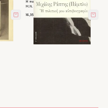
κκινο
Η πολιτική μου αυτοβιογραφία
Μ.Ν. (Pablo) Ράπτης
16,35 €
Στο καλάθι
Στο καλά