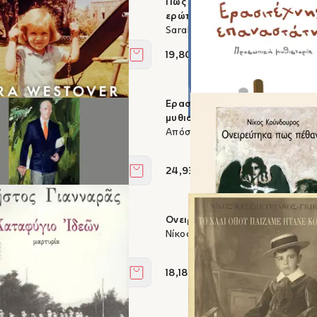
ος
Πώς να ζούμε - Η ζωή του Μοντ
ερώτηση και είκοσι πιθανές α
Sarah Bakewell
19,80 €
Στο καλάθι
Ερασιτέχνης επαναστάτης - Π
er
μυθιστορία
Απόστολος Δοξιάδης
24,93 €
Στο καλάθι
1907-1998 - Μια πολιτική
Ονειρεύτηκα πως πέθανα
Νίκος Κούνδουρος
ς Σβολόπουλος
18,18 €
Στο καλάθι