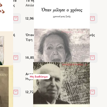
έν, σε μία
Το τηλεφώνημα που δεν έγινε
παντήσεις
Απόστολος Δοξιάδης
12,96 €
Στο καλάθι
Στο καλά
ροσωπική
Όταν μίλησε ο χρόνος - χρονικό μιας ζωής
Έφη Σαπουνά-Σακελλαράκη
14,85 €
Στο καλάθι
Στο καλά
Αυτογραφία
Μη διαθέσιμο
Μιμίκα Κρανάκη
12,72 €
Στο καλάθι
Στο καλά