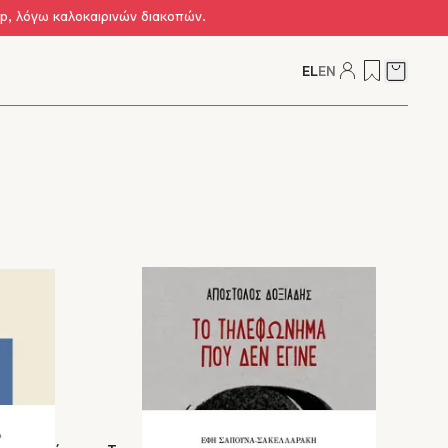
op, λόγω καλοκαιρινών διακοπών.
EL
EN
Δείτε τ