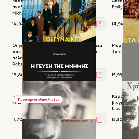
Εκατό Σάββατα - Η Στέλλα Λεβή και η
Αθέατος πόν
αναζήτηση ενός χαμένου κόσμου
Emily Wells
Michael Frank
14,94 €
14,94 €
Στο καλάθι
Οι γυναίκες που επιβίωσαν - Η οικογένεια
Μορφωμένη
που έζησε 50 χρόνια σχιζοφρένειας και
Tara Westov
άλλαξε ό,τι γνωρίζουμε γι' αυτή
Robert Kolker
19,80 €
15,93 €
Στο καλάθι
Η γεύση της μνήμης
Καραμανλής 
Προσωρινά εξαντλημένο
Επίκουρος
βιογραφία
Κωνσταντίνο
11,70 €
15,30 €
Στο καλάθι