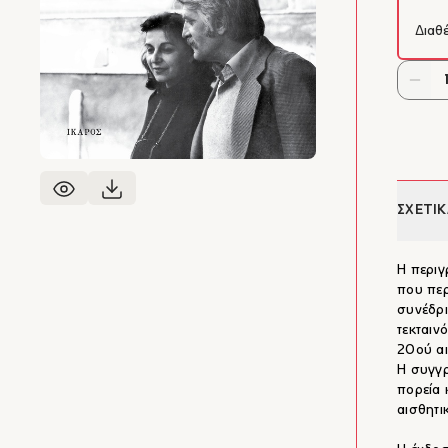
Διαθ
ΣΧΕΤΙΚ
H περιγ
που περ
συνέδρι
τεκταιν
20ού α
Η συγγρ
πορεία 
αισθητι