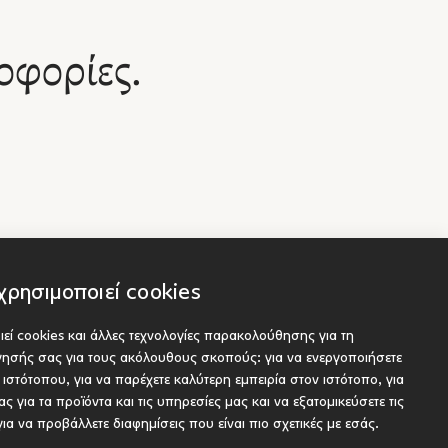
α
ία
ειάς
ς σε
οφορίες.
των
μματα
ων και
ού,
.
λλάδα
απλώς
ι των
ι
κό την
ατα που
"
χρησιμοποιεί cookies
με
εί cookies και άλλες τεχνολογίες παρακολούθησης για τη
ά
Socials
είς
ήγησής σας για τους ακόλουθους σκοπούς:
για να ενεργοποιήσετε
 όπου
ου προς έκδοση
υ ιστότοπου
,
για να παρέχετε καλύτερη εμπειρία στον ιστότοπο
,
για
οτέ να
ς για τα προϊόντα και τις υπηρεσίες μας και να εξατομικεύσετε τις
χρόνια
για να προβάλλετε διαφημίσεις που είναι πιο σχετικές με εσάς
.