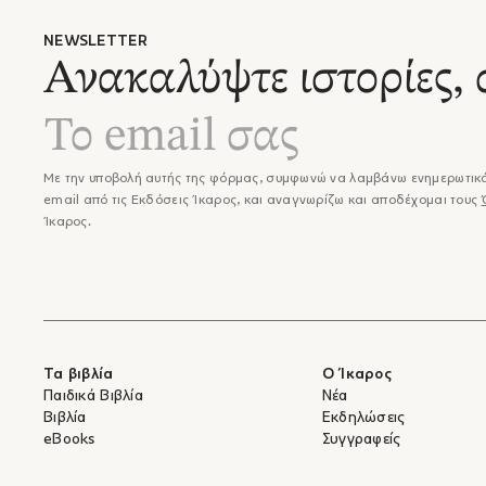
ιστορίας
της Ζωμ
"...Η κ
Σακελλα
NEWSLETTER
ζωντανέ
Αθηνών.
Ανακαλύψτε ιστορίες, 
τους, ν
όλο το 
επανέκθ
πνευμα
υπήρξαν
"...Μέσ
έχει τα
πολιτισ
Το συγγ
και διε
Με την υποβολή αυτής της φόρμας, συμφωνώ να λαμβάνω ενημερωτικά
άρθρων.
ως τροχ
email από τις Εκδόσεις Ίκαρος, και αναγνωρίζω και αποδέχομαι τους
Νομισμα
συναντο
Ίκαρος.
Αρχαιολ
σημασιο
πρόεδρο
"...Στο
κοινή π
Όταν μ
συνοδεύ
Έφη Σα
– Αντών
"...Το 
άφθονες
Τα βιβλία
Ο Ίκαρος
Παιδικά Βιβλία
Νέα
καιρούς
Βιβλία
Εκδηλώσεις
ευτύχησ
eBooks
Συγγραφείς
φέρνουν
στη γη.