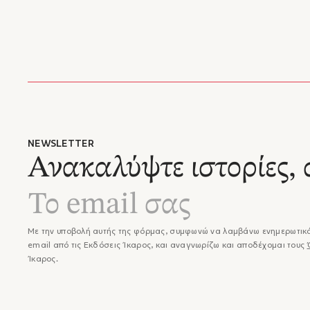
Έκδοση
Πανεπισ
Κατηγορ
Δίδαξε 
της Γαλ
Διετέλε
κοινωνι
Τον Νοέ
Θεολογί
Αθηνών
Αντιστ
NEWSLETTER
Χρήστο
Ανακαλύψτε ιστορίες, 
Με την υποβολή αυτής της φόρμας, συμφωνώ να λαμβάνω ενημερωτικά
email από τις Εκδόσεις Ίκαρος, και αναγνωρίζω και αποδέχομαι τους
Ίκαρος.