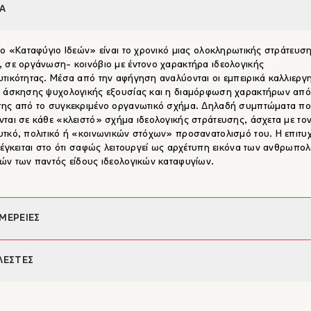
Α
ίο «Καταφύγιο Ιδεών» είναι το χρονικό μιας ολοκληρωτικής στράτευση
 σε οργάνωση- κοινόβιο με έντονο χαρακτήρα ιδεολογικής
τικότητας. Μέσα από την αφήγηση αναλύονται οι εμπειρικά καλλιεργ
ι άσκησης ψυχολογικής εξουσίας και η διαμόρφωση χαρακτήρων από
σης από το συγκεκριμένο οργανωτικό σχήμα. Δηλαδή συμπτώματα π
ται σε κάθε «κλειστό» σχήμα ιδεολογικής στράτευσης, άσχετα με το
τκό, πολιτικό ή «κοινωνικών στόχων» προσανατολισμό του. Η επιτυχ
 έγκειται στο ότι σαφώς λειτουργεί ως αρχέτυπη εικόνα των ανθρωπο
ών των παντός είδους ιδεολογικών καταφυγίων.
ΜΕΡΕΙΕΣ
φέας:
Χρήστος Γιανναράς
ΛΕΣΤΕΣ
392
εις:
20,5 x 13
ος Γιανναράς
978-960-7721-55-6
ος Γιανναράς (1935-2024) γεννήθηκε στην Αθήνα. Σπούδασε στα