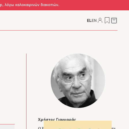
op, λόγω καλοκαιρινών διακοπών.
EL
EN
Δείτε τ
Χρήστος Γιανναράς
Ο Χρήστος Γιανναράς (1935-2024) γεννήθηκε στην