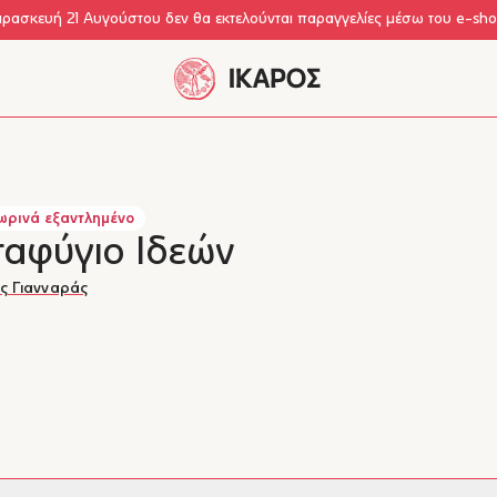
αρασκευή 21 Αυγούστου δεν θα εκτελούνται παραγγελίες μέσω του e-sh
ρινά εξαντλημένο
ταφύγιο Ιδεών
ς Γιανναράς