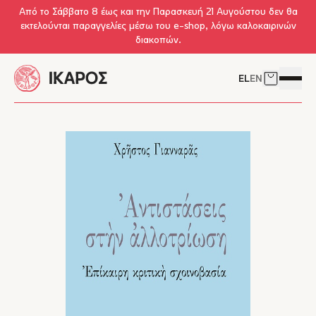
Skip to main content
Από το Σάββατο 8 έως και την Παρασκευή 21 Αυγούστου δεν θα
εκτελούνται παραγγελίες μέσω του e-shop, λόγω καλοκαιρινών
διακοπών.
EL
EN
Δείτε το 
Άνοιγμ