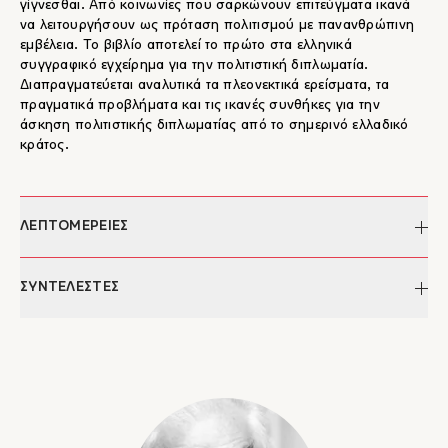
γίγνεσθαι. Από κοινωνίες που σαρκώνουν επιτεύγματα ικανά
να λειτουργήσουν ως πρόταση πολιτισμού με πανανθρώπινη
εμβέλεια. Το βιβλίο αποτελεί το πρώτο στα ελληνικά
συγγραφικό εγχείρημα για την πολιτιστική διπλωματία.
Διαπραγματεύεται αναλυτικά τα πλεονεκτικά ερείσματα, τα
πραγματικά προβλήματα και τις ικανές συνθήκες για την
άσκηση πολιτιστικής διπλωματίας από το σημερινό ελλαδικό
κράτος.
ΛΕΠΤΟΜΕΡΕΙΕΣ
Συγγραφέας:
Χρήστος Γιανναράς
ΣΥΝΤΕΛΕΣΤΕΣ
Επιμέλεια κειμένου:
Μαρία Συμεωνίδου
Σελίδες:
304
Χρήστος Γιανναράς
Διαστάσεις:
25 x 15,5
Ο Χρήστος Γιανναράς (1935-2024) γεννήθηκε στην Αθήνα.
ISBN:
978-960-7721-74-7
Σπούδασε στα Πανεπιστήμια της Αθήνας, της Βόννης και της
Έκδοση:
2001
Σορβόννης (Παρίσι).
Κατηγορίες:
Βιβλία, Δοκίμιο & Σκέψη, Δοκίμιο
Δίδαξε Φιλοσοφία, Πολιτιστική Διπλωματία και Συγκριτική
Οντολογία σε πανεπιστήμια της Γαλλίας, της Ελβετίας, της