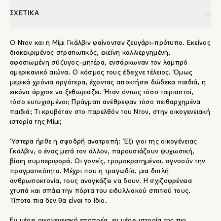
ΣΧΕΤΙΚΑ
Ο Ντον και η Μίμι Γκάλβιν φαίνονταν ζευγάρι-πρότυπο. Εκείνος
διακεκριμένος στρατιωτικός, εκείνη καλλιεργημένη,
αφοσιωμένη σύζυγος-μητέρα, ενσάρκωναν τον λαμπρό
αμερικανικό αιώνα. Ο κόσμος τους έδειχνε τέλειος. Όμως
μερικά χρόνια αργότερα, έχοντας αποκτήσει δώδεκα παιδιά, η
εικόνα άρχισε να ξεθωριάζει. Ήταν όντως τόσο ταιριαστοί,
τόσο ευτυχισμένοι; Πράγματι ανέθρεφαν τόσο πειθαρχημένα
παιδιά; Τι κρυβόταν στο παρελθόν του Ντον, στην οικογενειακή
ιστορία της Μίμι;
Ύστερα ήρθε η σφοδρή ανατροπή: Έξι γιοι της οικογένειας
Γκάλβιν, ο ένας μετά τον άλλον, παρουσιάζουν ψυχωσική,
βίαιη συμπεριφορά. Οι γονείς, τρομοκρατημένοι, αγνοούν την
πραγματικότητα. Μέχρι που η τραγωδία, μια διπλή
ανθρωποκτονία, τους αναγκάζει να δουν. Η σχιζοφρένεια
χτυπά και σπάει την πόρτα του ειδυλλιακού σπιτιού τους.
Τίποτα πια δεν θα είναι το ίδιο.
Εν μέρει οικογενειακή εποποιία, εν μέρει ιστορία της πιο