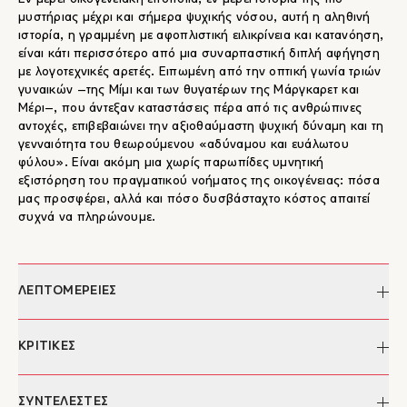
μυστήριας μέχρι και σήμερα ψυχικής νόσου, αυτή η αληθινή
ιστορία, η γραμμένη με αφοπλιστική ειλικρίνεια και κατανόηση,
είναι κάτι περισσότερο από μια συναρπαστική διπλή αφήγηση
με λογοτεχνικές αρετές. Ειπωμένη από την οπτική γωνία τριών
γυναικών –της Μίμι και των θυγατέρων της Μάργκαρετ και
Μέρι–, που άντεξαν καταστάσεις πέρα από τις ανθρώπινες
αντοχές, επιβεβαιώνει την αξιοθαύμαστη ψυχική δύναμη και τη
γενναιότητα του θεωρούμενου «αδύναμου και ευάλωτου
φύλου». Είναι ακόμη μια χωρίς παρωπίδες υμνητική
εξιστόρηση του πραγματικού νοήματος της οικογένειας: πόσα
μας προσφέρει, αλλά και πόσο δυσβάσταχτο κόστος απαιτεί
συχνά να πληρώνουμε.
ΛΕΠΤΟΜΕΡΕΙΕΣ
Συγγραφέας:
Robert Kolker
ΚΡΙΤΙΚΕΣ
Μετάφραση:
Βαγγέλης Προβιάς
Επιμέλεια κειμένου:
Αλέκα Πλακονούρη
"...Φταίνε οι γονείς ή τα γονίδια; Είναι σύμπτωση ή
ΣΥΝΤΕΛΕΣΤΕΣ
Ημερομηνία έκδοσης:
25/10/2021