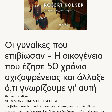
Οι γυναίκες που
επιβίωσαν - Η οικογένεια
που έζησε 50 χρόνια
σχιζοφρένειας και άλλαξε
ό,τι γνωρίζουμε γι' αυτή
Robert Kolker
NEW YORK TIMES BESTSELLER
Το βιβλίο του Robert Kolker ρίχνει φως στην ασυνήθιστη
ιστορία της οικογένειας Γκάλβιν, με δώδεκα παιδιά, έξι από τα