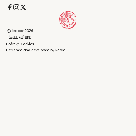
Socials
© Ίκαρος 2026
Όροι χρήσης
Πολιτική Cookies
Designed and developed by Radial
Καλάθι
(
0
)
Κλείσιμο
αγορών
Το
καλάθι
σας