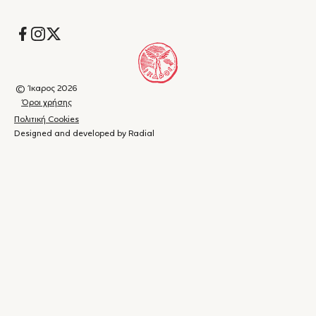
Socials
© Ίκαρος 2026
Όροι χρήσης
Πολιτική Cookies
Designed and developed by Radial
Καλάθι
(
0
)
Κλείσιμο
αγορών
Το
καλάθι