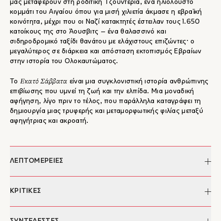
μας μεταφέρουν στη ροδίτικη Τζουντερία, ένα ηλιόλουστο
κομμάτι του Αιγαίου όπου για μισή χιλιετία άκμασε η εβραϊκή
κοινότητα, μέχρι που οι Ναζί κατακτητές έστειλαν τους 1.650
κατοίκους της στο Άουσβιτς – ένα θαλασσινό και
σιδηροδρομικό ταξίδι θανάτου με ελάχιστους επιζώντες· ο
μεγαλύτερος σε διάρκεια και απόσταση εκτοπισμός Εβραίων
στην ιστορία του Ολοκαυτώματος.
Εκατό Σάββατα
Το
είναι μια συγκλονιστική ιστορία ανθρώπινης
επιβίωσης που υμνεί τη ζωή και την ελπίδα. Μια μοναδική
αφήγηση, λίγο πριν το τέλος, που παράλληλα καταγράφει τη
δημιουργία μιας τρυφερής και μεταμορφωτικής φιλίας μεταξύ
αφηγήτριας και ακροατή.
ΛΕΠΤΟΜΕΡΕΙΕΣ
Συγγραφέας:
Michael Frank
ΚΡΙΤΙΚΕΣ
Επιμέλεια:
Αντωνία Κιλεσσοπούλου
Μετάφραση:
Σπύρος Κουλούρης