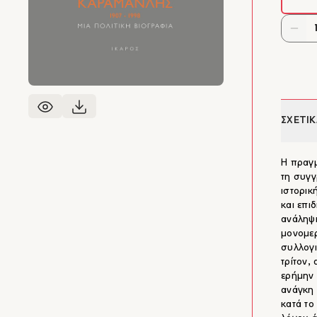
ΣΧΕΤΙΚ
Η πραγμ
τη συγγ
ιστορικ
και επι
ανάληψη
μονομε
συλλογι
τρίτον,
ερήμην 
ανάγκη 
κατά το