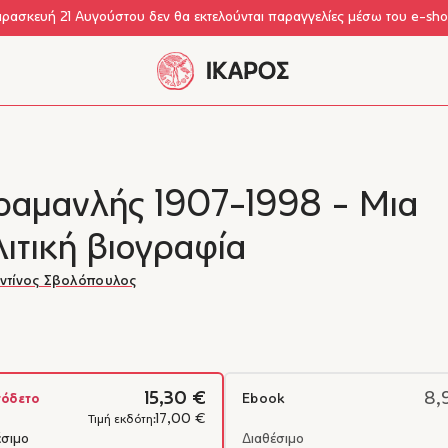
αρασκευή 21 Αυγούστου δεν θα εκτελούνται παραγγελίες μέσω του e-sh
ραμανλής 1907-1998 - Μια
ιτική βιογραφία
ντίνος Σβολόπουλος
15,30 €
8,
όδετο
Ebook
17,00 €
Τιμή εκδότη:
έσιμο
Διαθέσιμο