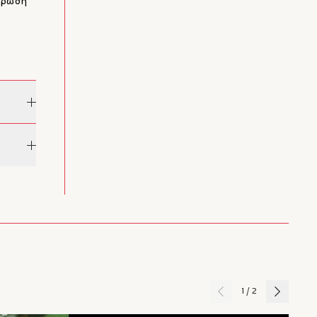
αύρωση
έσεων
υρίες,
υ
νομικής
ντίνος
1
/
2
65
 2003