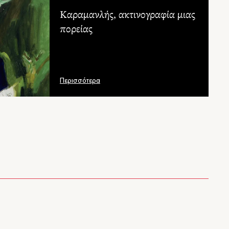
δρος
Καραμανλής, ακτινογραφία μιας
πορείας
φαση για την επέκταση
Ο Κωνσταντίνος Σβολόπουλος
ληνικής κυριαρχίας στη
για το έργο και τη δράση
 Ασία
εννέα πολιτικών ανδρών
ντίνος Σβολόπουλος
Κωνσταντίνος Σβολόπουλος
Περισσότερα