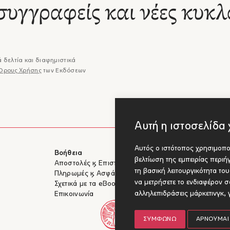
συγγραφείς και νέες κυκλ
 δελτία και διαφημιστικά
Όρους Χρήσης
των Εκδόσεων
Αυτή η ιστοσελίδα 
Αυτός ο ιστότοπος χρησιμοποι
Βοήθεια
Για Συγγραφ
βελτίωση της εμπειρίας περι
Αποστολές & Επιστροφές
Υποβολή έργ
τη βασική λειτουργικότητα το
Πληρωμές & Ασφάλεια
να μετρήσετε το ενδιαφέρον σα
Σχετικά με τα eBooks
αλληλεπιδράσεις μάρκετινγκ
,
Επικοινωνία
ΣΥΜΦΩΝΏ
ΑΡΝΟΎΜΑΙ