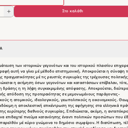
Στο καλάθι
Α
άτευση των ιστορικών γεγονότων και του ιστορικού πλαισίου επιχειρεί
ραφή αυτή να γίνει μέ μέθοδο επιστημονική. Αποκρούεται η σύναψη τ
ής πραγματικότητας μέ τις ρευστές συγκυρίες της τρέχουσας πολιτική
διώκεται η εκτίμηση όσων γεγονότων και καταστάσεων επέβαλαν, τότε,
 δράσης η τη λήψη συγκεκριμένης απόφασης. Αποκρούεται, δεύτερο
ρής απόδοση της προτεραιότητας σε μεμονωμένους παράγοντες-
κούς η ατομικούς, ιδεολογικούς, γεωπολιτικούς η οικονομικούς. Θεωρ
 αδόκιμη η αποκλειστική επικέντρωση της αφήγησης στα ελληνικά πρ
της ευρύτερης διεθνούς συγκυρίας. Επιδιώκεται, ακόμη, η ανταπόκρι
να επιδειχτεί πνεύμα κατανόησης έναντι πολιτικών προσώπων που έ
 παρελθόν μέ κύριο γνώμονα το δημόσιο συμφέρον. Η διατύπωση, τέ