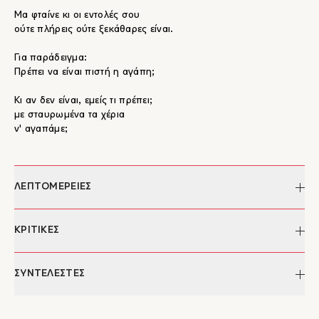
Μα φταίνε κι οι εντολές σου
ούτε πλήρεις ούτε ξεκάθαρες είναι.
Για παράδειγμα:
Πρέπει να είναι πιστή η αγάπη;
Κι αν δεν είναι, εμείς τι πρέπει;
με σταυρωμένα τα χέρια
ν' αγαπάμε;
ΛΕΠΤΟΜΕΡΕΙΕΣ
Συγγραφέας:
Κική Δημουλά
ΚΡΙΤΙΚΕΣ
Έργο εξωφύλλου:
Σωτήρης Σόρογκας
Σελίδες:
48
"...Τα ποιήματα, λοιπόν, είναι όλα αποστάγματα εμπειρίας
ΣΥΝΤΕΛΕΣΤΕΣ
Διαστάσεις:
17 x 24,5
ζυμωμένης με τη γνώση ενός πλούσιου διακειμένου. Η
ISBN:
978-960-572-131-2
ποιήτρια γνωρίζει καλά και τιμά τους προγόνους της. Αγγίζει
Έκδοση:
2016
Κική Δημουλά
καλά τις χορδές των άλλων, ακούει σωστά τις φωνές που έχει