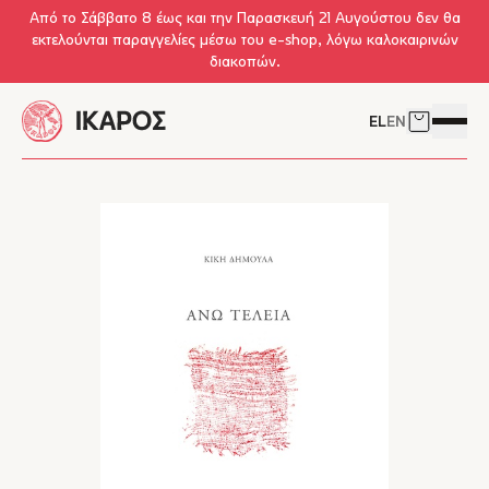
Skip to main content
Από το Σάββατο 8 έως και την Παρασκευή 21 Αυγούστου δεν θα
εκτελούνται παραγγελίες μέσω του e-shop, λόγω καλοκαιρινών
διακοπών.
EL
EN
Δείτε το 
Άνοιγμ