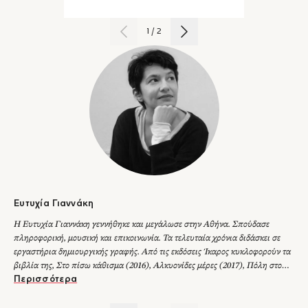
είναι. Για παράδειγμα: Πρέπει να είναι πιστή η αγάπη; Κι αν δεν είναι,
εμείς τι πρέπει; με σταυρωμένα τα χέρια ν' αγαπάμε;
1
/
2
Ευτυχία Γιαννάκη
Η Ευτυχία Γιαννάκη γεννήθηκε και μεγάλωσε στην Αθήνα. Σπούδασε
πληροφορική, μουσική και επικοινωνία. Τα τελευταία χρόνια διδάσκει σε
εργαστήρια δημιουργικής γραφής. Από τις εκδόσεις Ίκαρος κυκλοφορούν τα
βιβλία της, Στο πίσω κάθισμα (2016), Αλκυονίδες μέρες (2017), Πόλη στο
φως (2018), Η νόσος του μικρού θεού (2020), Στη φωλιά του ιππόκαμπου
Περισσότερα
(2021), Οι ναυαγοί του Αυγούστου (2022), Υπέροχος πόλεμος (2025), και η
σειρά μυστηρίου για παιδιά Πιτσιμπουίνοι: Τα πρώτα μου μυστήρια που