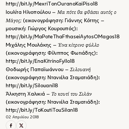
http://bit.ly/MexriTonOuranoKaiPiso18
Μα πότε θα φθάσει αυτός ο
Ιουλίτα Ηλιοπούλου –
Μάγος;
(εικονογράφηση: Γιάννης Κόττης –
μουσική: Γιώργος Κουρουπός):
http://bit.ly/MaPoteThaFthaseiAytosOMagos18
Ένα κίτρινο φύλλο
Μιχάλης Μουλάκης –
(εικονογράφηση: Φίλιππος Φωτιάδης):
http://bit.ly/EnaKitrinoFyllo18
Σιλουανή
Θοδωρής Παπαϊωάννου –
(εικονογράφηση: Ντανιέλα Σταματιάδη):
http://bit.ly/Silouani18
Το κουτί του Σιλάν
Άλκηστη Χαλικιά –
(εικονογράφηση: Ντανιέλα Σταματιάδη):
http://bit.ly/ToKoutiTouSilan18
02 Απριλίου 2018