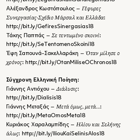
Γέφυρες
Αλέξανδρος Κωστόπουλος –
Συνεργασίας-Σχέδιο Μάρσαλ και Ελλάδα
:
http://bit.ly/GefiresSinergasias18
Σε τεντωμένο σκοινί
Τάκης Παππάς –
:
http://bit.ly/SeTentomenoSkoini18
Όταν μίλησε ο
Έφη Σαπουνά-Σακελλαράκη –
χρόνος
:
http://bit.ly/OtanMiliseOChronos18
Σύγχρονη Ελληνική Ποίηση:
Διάλυσις
Γιάννης Αντιόχου –
:
http://bit.ly/Dialisis18
Μετά όμως, μετά...
Γιάννης Μεταξάς –
:
http://bit.ly/MetaOmosMeta18
Ηλίου και Σελήνης
Κυριάκος Χαραλαμπίδης –
άλως
:
http://bit.ly/IliouKaiSelinisAlos18