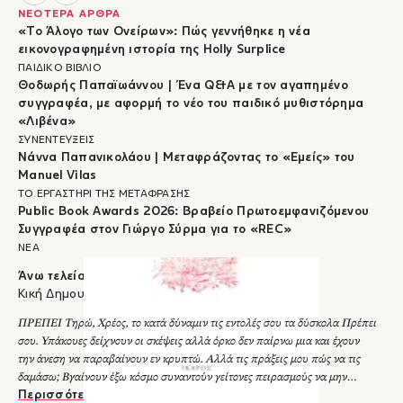
ΝΕΟΤΕΡΑ ΑΡΘΡΑ
«Το Άλογο των Ονείρων»: Πώς γεννήθηκε η νέα
εικονογραφημένη ιστορία της Holly Surplice
ΠΑΙΔΙΚΟ ΒΙΒΛΙΟ
Θοδωρής Παπαϊωάννου | Ένα Q&A με τον αγαπημένο
συγγραφέα, με αφορμή το νέο του παιδικό μυθιστόρημα
«Λιβένα»
ΣΥΝΕΝΤΕΥΞΕΙΣ
Νάννα Παπανικολάου | Μεταφράζοντας το «Εμείς» του
Manuel Vilas
ΤΟ ΕΡΓΑΣΤΗΡΙ ΤΗΣ ΜΕΤΑΦΡΑΣΗΣ
Public Book Awards 2026: Βραβείο Πρωτοεμφανιζόμενου
Συγγραφέα στον Γιώργο Σύρμα για το «REC»
ΝΕΑ
Άνω τελεία
Κική Δημουλά
ΠΡΕΠΕΙ Τηρώ, Χρέος, το κατά δύναμιν τις εντολές σου τα δύσκολα Πρέπει
σου. Υπάκουες δείχνουν οι σκέψεις αλλά όρκο δεν παίρνω μια και έχουν
την άνεση να παραβαίνουν εν κρυπτώ. Αλλά τις πράξεις μου πώς να τις
δαμάσω; Βγαίνουν έξω κόσμο συναντούν γείτονες πειρασμούς να μην
κοντοσταθούν; Μα φταίνε κι οι εντολές σου ούτε πλήρεις ούτε ξεκάθαρες
Περισσότερα