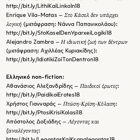
http://bit.ly/LithiKaiLinkoln18
Στο Κάσελ δεν υπάρχει
Enrique Vila-Matas –
λογική
(μετάφραση: Νάννα Παπανικολάου):
http://bit.ly/StoKaselDenYparxeiLogiki18
Η ιδιωτική ζωή των δέντρων
Alejandro Zambra –
(μετάφραση: Αχιλλέας Κυριακίδης):
http://bit.ly/IdiotikiZoiTonDentron18
Ελληνικό
non-
fiction:
Παιδικοί έρωτες
Αθανάσιος Αλεξανδρίδης –
:
http://bit.ly/PaidikoiErotes18
Πτώση-Κρίση-Κόλαση
Χρήστος Γιανναράς –
:
http://bit.ly/PtosiKrisiKolasi18
Λέγοντας και
Απόστολος Δοξιάδης –
ξαναλέγοντας
:
http://bit.ly/LegontasKaiKsanalegontas18