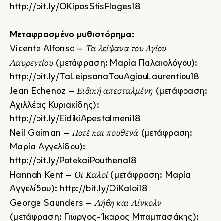
http://bit.ly/OKiposStisFloges18
Μεταφρασμένο μυθιστόρημα:
Τα λείψανα του Αγίου
Vicente Alfonso –
Λαυρεντίου
(μετάφραση: Μαρία Παλαιολόγου):
http://bit.ly/TaLeipsanaTouAgiouLaurentiou18
Ειδική απεσταλμένη
Jean Echenoz –
(μετάφραση:
Αχιλλέας Κυριακίδης):
http://bit.ly/EidikiApestalmeni18
Ποτέ και πουθενά
Neil Gaiman –
(μετάφραση:
Μαρία Αγγελίδου):
http://bit.ly/PotekaiPouthena18
Οι Καλοί
Hannah Kent –
(μετάφραση: Μαρία
Αγγελίδου):
http://bit.ly/OiKaloi18
Λήθη και Λίνκολν
George Saunders –
(μετάφραση: Γιώργος-Ίκαρος Μπαμπασάκης):