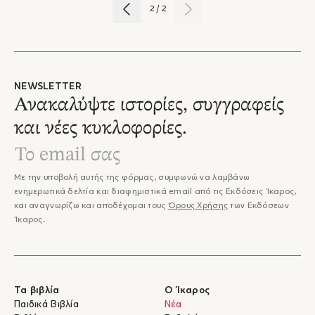
2
/
2
έχει ξεπεράσει σε πωλήσεις τα 60.000 αντίτυπα. Έχει εκδώσει, με
ψευδώνυμο, το μυθιστόρημα Χάρντκορ (Ωκεανίδα, 2000), που μεταφέρθηκε
στον κινηματογράφο, και υπέγραψε το σενάριο της αστυνομικής τηλεοπτικής
σειράς Ο Σκαραβαίος (Alpha TV, 2024). Μπορείτε να μάθετε περισσότερα
για την ίδια στο www.giannaki.com
NEWSLETTER
Ανακαλύψτε ιστορίες, συγγραφείς
και νέες κυκλοφορίες.
Με την υποβολή αυτής της φόρμας, συμφωνώ να λαμβάνω
ενημερωτικά δελτία και διαφημιστικά email από τις Εκδόσεις Ίκαρος,
και αναγνωρίζω και αποδέχομαι τους
Όρους Χρήσης
των Εκδόσεων
Ίκαρος.
Τα βιβλία
Ο Ίκαρος
Παιδικά Βιβλία
Νέα