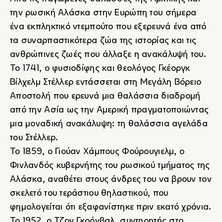
την ρωσική Αλάσκα στην Ευρώπη του σήμερα
ένα εκπληκτικό ντεμπούτο που εξερευνά ένα από
τα συναρπαστικότερα ζώα της ιστορίας και τις
ανθρώπινες ζωές που άλλαξε η ανακάλυψή του.
Το 1741, ο φυσιοδίφης και θεολόγος Γκέοργκ
Βίλχελμ Στέλλερ εντάσσεται στη Μεγάλη Βόρειο
Αποστολή που ερευνά μια θαλάσσια διαδρομή
από την Ασία ως την Αμερική πραγματοποιώντας
μια μοναδική ανακάλυψη: τη θαλάσσια αγελάδα
του Στέλλερ.
Το 1859, ο Γιούαν Χάμπους Φούρουγιελμ, ο
Φινλανδός κυβερνήτης του ρωσικού τμήματος της
Αλάσκα, αναθέτει στους άνδρες του να βρουν τον
σκελετό του τεράστιου θηλαστικού, που
φημολογείται ότι εξαφανίστηκε πριν εκατό χρόνια.
Το 1952, ο Τζον Γκρόνβαλ, συντηρητής στο