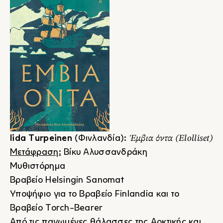
Έμβια όντα
(Elolliset)
Iida Turpeinen
(Φινλανδία):
Μετάφραση:
Βίκυ Αλυσσανδράκη
Μυθιστόρημα
Βραβείο Helsingin Sanomat
Υποψήφιο για το Βραβείο Finlandia και το
Βραβείο Torch-Bearer
Από τις παγωμένες θάλασσες της Αρκτικής και