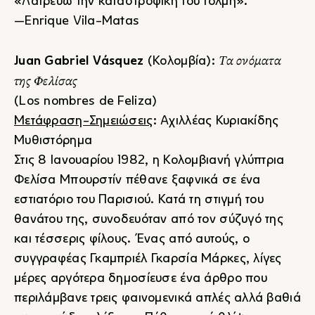
«Λατρεύω την καταστροφική του τόλμη».
―Enrique Vila-Matas
Τα ονόματα
Juan Gabriel Vásquez
(Κολομβία):
της Φελίσας
(Los nombres de Feliza)
Μετάφραση-Σημειώσεις
: Αχιλλέας Κυριακίδης
Μυθιστόρημα
Στις 8 Ιανουαρίου 1982, η Κολομβιανή γλύπτρια
Φελίσα Μπουρστίν πέθανε ξαφνικά σε ένα
εστιατόριο του Παρισιού. Κατά τη στιγμή του
θανάτου της, συνοδευόταν από τον σύζυγό της
και τέσσερις φίλους. Ένας από αυτούς, ο
συγγραφέας Γκαμπριέλ Γκαρσία Μάρκες, λίγες
μέρες αργότερα δημοσίευσε ένα άρθρο που
περιλάμβανε τρεις φαινομενικά απλές αλλά βαθιά