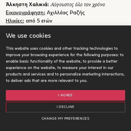
Αύγουστος όλο τον χρόνο
Άλκηστη Χαλικιά:
Εικονογράφηση:
Αχιλλέας Ραζής
Ηλικίες:
από 5 ετών
Το νέο εικονογραφημένο βιβλίο της Άλκηστης
We use cookies
Χαλικιά, με τις εικόνες του Αχιλλέα Ραζή, είναι μια
τρυφερή ιστορία για τη δύναμη της φιλίας και το
This website uses cookies and other tracking technologies to
πώς οι αναμνήσεις μπορούν να κρατήσουν
improve your browsing experience for the following purposes:
to
ζωντανό το καλοκαίρι στην καρδιά μας.
enable basic functionality of the website
,
to provide a better
experience on the website
,
to measure your interest in our
Η Δανάη και ο Σπύρος γνωρίζονται στις
products and services and to personalize marketing interactions
,
καλοκαιρινές διακοπές και γίνονται φίλοι. Από τα
to deliver ads that are more relevant to you
.
παιχνίδια στη θάλασσα και τις βόλτες με το
ποδήλατο μέχρι τις επισκέψεις στον θερινό
I AGREE
κινηματογράφο, η ιστορία ζωντανεύει τη ζεστασιά
I DECLINE
και την ανεμελιά των καλοκαιρινών διακοπών.
Πώς γίνεται οι όμορφες στιγμές του Αυγούστου να
CHANGE MY PREFERENCES
παραμείνουν ζωντανές ολόκληρο τον χρόνο;