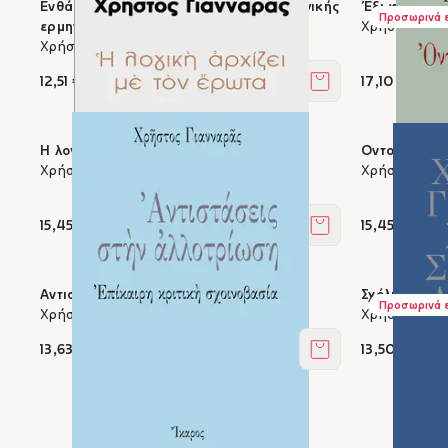
Ενθάδε-Επέκεινα - (Απόπειρες οντολογικής
Έξι φιλοσοφ
Προσωρινά 
ερμηνευτικής)
Χρήστος Για
Χρήστος Γιανναράς
12,51 €
17,10 €
Στο καλάθι
Η λογική αρχίζει με τον έρωτα
Οντολογία τ
Χρήστος Γιανναράς
Χρήστος Για
15,45 €
15,45 €
Στο καλάθι
Αντιστάσεις στην αλλοτρίωση
Σχόλιο στο 
Προσωρινά 
Χρήστος Γιανναράς
Χρήστος Για
13,63 €
13,50 €
Στο καλάθι