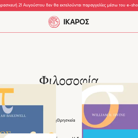
αρασκευή 21 Αυγούστου δεν θα εκτελούνται παραγγελίες μέσω του e-sh
Φιλοσοφία
υχολογία
Οικονομία & Πολιτική
Θρησκεία