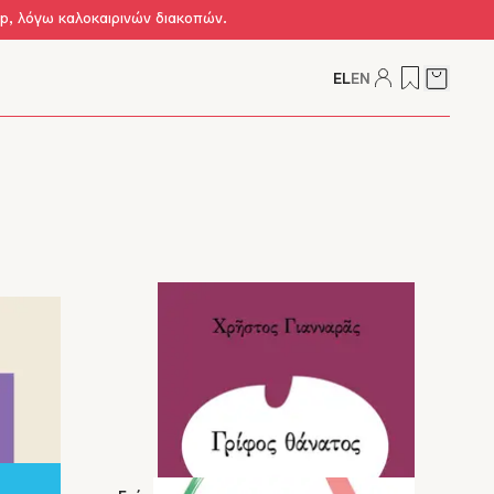
op, λόγω καλοκαιρινών διακοπών.
EL
EN
Δείτε τ