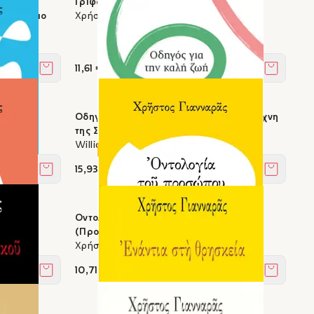
ηγός
Γρίφος θάνατος
νατοί, πιο
Χρήστος Γιανναράς
11,61 €
Στο καλάθι
Στο καλά
Οδηγός για την καλή ζωή - Η αρχαία τέχνη
της Στωικής χαράς
William B. Irvine
15,93 €
Στο καλάθι
Στο καλά
δικανική
Οντολογία του προσώπου -
(Προσωποκεντρική οντολογία)
Χρήστος Γιανναράς
10,71 €
Στο καλάθι
Στο καλά