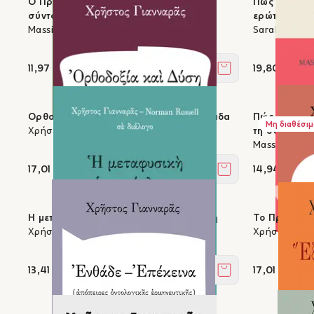
Ο Πρακτικός Οδηγός του ευ ζην - 53
Πώς να ζούμ
σύντομα μαθήματα ζωής
ερώτηση και
Massimo Pigliucci
Sarah Bakew
11,97 €
19,80 €
Στο καλάθι
Ορθοδοξία και Δύση στη Νεώτερη Ελλάδα
Πώς να είμα
Μη διαθέσιμ
Χρήστος Γιανναράς
τη σύγχρονη
Massimo Pigl
17,01 €
14,94 €
Στο καλάθι
Η μεταφυσική ως πρόκληση επικαιρική
Το Πρόσωπο
Χρήστος Γιανναράς, Norman Russell
Χρήστος Για
13,41 €
17,01 €
Στο καλάθι