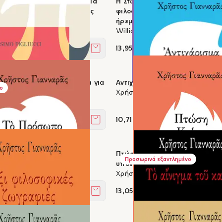
ε - Η ζωή του Μοντέν, σε μία
Η Στωική πρόκληση - Ένας οδ
 είκοσι πιθανές απαντήσεις
φιλοσοφίας για να είστε πιο δυ
ell
ήρεμοι και πιο ανθεκτικοί
William B. Irvine
13,95 €
Στο καλάθι
στε Στωικοί - Αρχαία σοφία για
Αντιχάρισμα στον Νίτσε
ο
 ζωή
Χρήστος Γιανναράς
iucci
10,71 €
Στο καλάθι
 και ο Έρως
Πτώση - Κρίση - Κόλαση - ή η 
Προσωρινά εξαντλημένο
νναράς
υπονόμευση της οντολογίας
Χρήστος Γιανναράς
13,05 €
Στο καλάθι