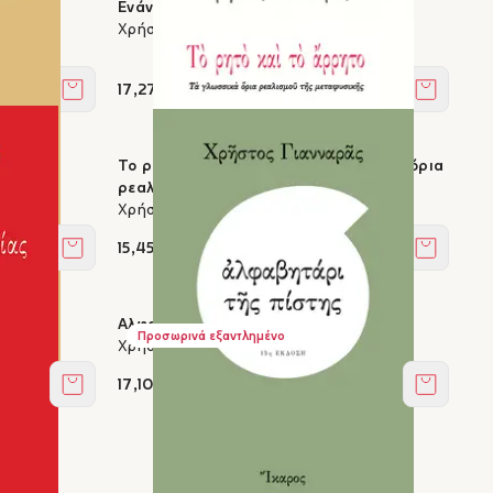
Ενάντια στη θρησκεία
Χρήστος Γιανναράς
17,27 €
Στο καλάθι
Στο καλά
Το ρητό και το άρρητο - Τα γλωσσικά όρια
ρεαλισμού της μεταφυσικής
Χρήστος Γιανναράς
15,45 €
Στο καλάθι
Στο καλά
ς
Αλφαβητάρι της πίστης
Προσωρινά εξαντλημένο
Χρήστος Γιανναράς
17,10 €
Στο καλάθι
Στο καλά