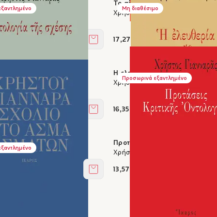
ικές ζωγραφιές
Το αίνιγμα του κακού
εξαντλημένο
Μη διαθέσιμο
νναράς
Χρήστος Γιανναράς
17,27 €
Στο καλάθι
ης σχέσης
Η ελευθερία του ήθους
Προσωρινά εξαντλημένο
νναράς
Χρήστος Γιανναράς
16,35 €
Στο καλάθι
Άσμα Ασμάτων
Προτάσεις Κριτικής Οντολογία
εξαντλημένο
νναράς
Χρήστος Γιανναράς
13,57 €
Στο καλάθι