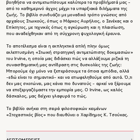
βοηθήσει να αντιμετωπίσουμε καλύτερα τα προβλήματά μας −
από το καθημερινό άγχος μέχρι τα υπαρξιακά διλήμματα της
ζωής. Το βιβλίο συνδυάζει με μοναδικό τρόπο γνώσεις από
αρχαίους Στωικούς, όπως ο Μάρκος Αυρήλιος, ο Σενέκας και ο
Επίκτητος, με τεχνικές όπως η αγκύρωση και η πλαισίωση,
που αναδείχθηκαν από τη σύγχρονη ψυχολογική έρευνα.
Το αποτέλεσμα είναι η εκπληκτικά απλή πλην όμως
εκλεπτυσμένη «Στωική στρατηγική αντιμετώπισης δοκιμασιών»
του Irvine, η οποία μας διδάσκει πώς να αλλάξουμε ριζικά τη
συναισθηματική μας αντίδραση στις δυσκολίες της ζωής:
Mπορούμε όχι μόνο να ξεπεράσουμε τα όποια εμπόδια, αλλά
−εδώ είναι το σημαντικό− και να επωφεληθούμε από αυτά. Ό,τι
δεν μας σκοτώνει, μας κάνει πιο δυνατούς − αρκεί να ξέρουμε
να επεξεργαζόμαστε την εμπειρία μας. Ο Irvine, ως καλός
δάσκαλος, μας δείχνει γλαφυρά το πώς.
Το βιβλίο ανήκει στη σειρά φιλοσοφικών κειμένων
«Στοχαστικός βίος» που διευθύνει ο Χαρίδημος Κ. Τσούκας.