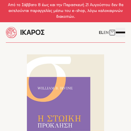
Skip to main content
Από το Σάββατο 8 έως και την Παρασκευή 21 Αυγούστου δεν θα
εκτελούνται παραγγελίες μέσω του e-shop, λόγω καλοκαιρινών
διακοπών.
EL
EN
Δείτε το 
Άνοιγμ