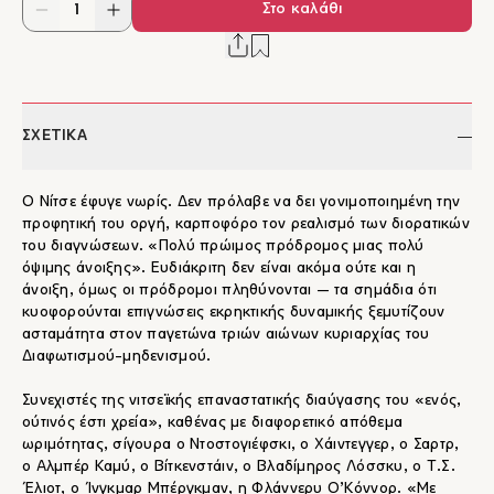
Στο καλάθι
ΣΧΕΤΙΚΑ
Ο Νίτσε έφυγε νωρίς. Δεν πρόλαβε να δει γονιμοποιημένη την
προφητική του οργή, καρποφόρο τον ρεαλισμό των διορατικών
του διαγνώσεων. «Πολύ πρώιμος πρόδρομος μιας πολύ
όψιμης άνοιξης». Ευδιάκριτη δεν είναι ακόμα ούτε και η
άνοιξη, όμως οι πρόδρομοι πληθύνονται — τα σημάδια ότι
κυοφορούνται επιγνώσεις εκρηκτικής δυναμικής ξεμυτίζουν
ασταμάτητα στον παγετώνα τριών αιώνων κυριαρχίας του
Διαφωτισμού-μηδενισμού.
Συνεχιστές της νιτσεϊκής επαναστατικής διαύγασης του «ενός,
ούτινός έστι χρεία», καθένας με διαφορετικό απόθεμα
ωριμότητας, σίγουρα ο Ντοστογιέφσκι, ο Χάιντεγγερ, ο Σαρτρ,
ο Αλμπέρ Καμύ, ο Βίτκενστάιν, ο Βλαδίμηρος Λόσσκυ, ο Τ.Σ.
Έλιοτ, ο Ίνγκμαρ Μπέργκμαν, η Φλάννερυ Ο’Κόννορ. «Με