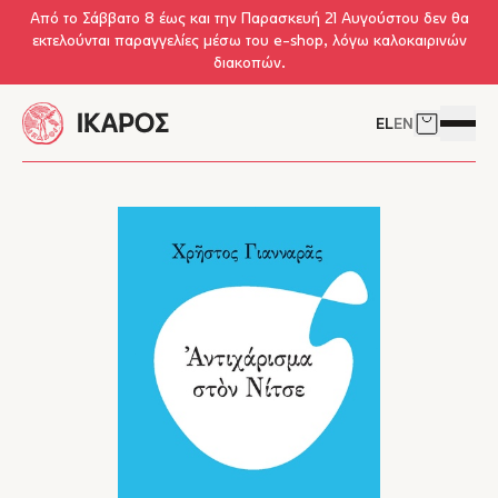
Skip to main content
Από το Σάββατο 8 έως και την Παρασκευή 21 Αυγούστου δεν θα
εκτελούνται παραγγελίες μέσω του e-shop, λόγω καλοκαιρινών
διακοπών.
EL
EN
Δείτε το 
Άνοιγμ