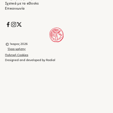
Σχετικά με τα eBooks
Επικοινωνία
Socials
© Ίκαρος 2026
Όροι χρήσης
Πολιτική Cookies
Designed and developed by Radial
Καλάθι
(
0
)
Κλείσιμο
αγορών
Το