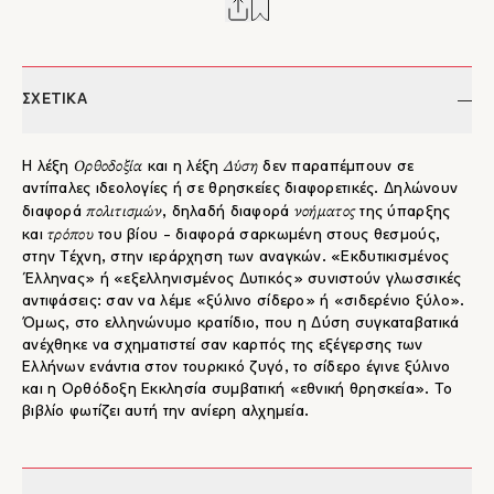
ΣΧΕΤΙΚΑ
Ορθοδοξία
Δύση
Η λέξη
και η λέξη
δεν παραπέμπουν σε
αντίπαλες ιδεολογίες ή σε θρησκείες διαφορετικές. Δηλώνουν
πολιτισμών
νοήματος
διαφορά
, δηλαδή διαφορά
της ύπαρξης
τρόπου
και
του βίου - διαφορά σαρκωμένη στους θεσμούς,
στην Τέχνη, στην ιεράρχηση των αναγκών. «Εκδυτικισμένος
Έλληνας» ή «εξελληνισμένος Δυτικός» συνιστούν γλωσσικές
αντιφάσεις: σαν να λέμε «ξύλινο σίδερο» ή «σιδερένιο ξύλο».
Όμως, στο ελληνώνυμο κρατίδιο, που η Δύση συγκαταβατικά
ανέχθηκε να σχηματιστεί σαν καρπός της εξέγερσης των
Ελλήνων ενάντια στον τουρκικό ζυγό, το σίδερο έγινε ξύλινο
και η Ορθόδοξη Εκκλησία συμβατική «εθνική θρησκεία». Το
βιβλίο φωτίζει αυτή την ανίερη αλχημεία.