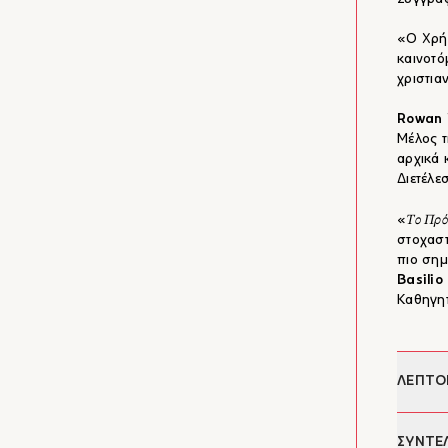
«Ο Χρήσ
καινοτό
χριστι
Rowan 
Μέλος τ
αρχικά 
Διετέλε
Το Πρό
«
στοχαστ
πιο σημ
Basilio
Καθηγητ
ΛΕΠΤΟ
Συγγρα
ΣΥΝΤΕ