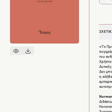
ΣΧΕΤΙΚ
«Το Πρό
συγγράμ
του ανθ
Χρήστος
Δυτικής
Δεν μπο
η αλήθε
εμπειρι
αυτοπρ
Norman
Διδάκτ
Honorar
Συγγραφ