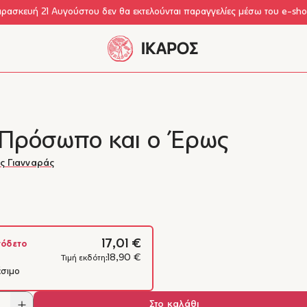
αρασκευή 21 Αυγούστου δεν θα εκτελούνται παραγγελίες μέσω του e-sh
 Πρόσωπο και ο Έρως
ς Γιανναράς
17,01 €
όδετο
18,90 €
Τιμή εκδότη:
έσιμο
Στο καλάθι