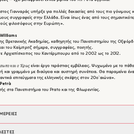
τος Γιανναράς υπήρξε για πολλές δεκαετίες από τους πιο γόνιμους κ
μους συγγραφείς στην Ελλάδα. Είναι ίσως ένας από τους σημαντικότ
ανούς φιλοσόφους στην Ευρώπη».
Williams
ης Βρετανικής Ακαδημίας, καθηγητής του Πανεπιστημίου της Οξφόρδ
και του Καίμπριτζ σήμερα, συγγραφέας, ποιητής.
σε Αρχιεπίσκοπος του Καντέρμπουρυ από το 2002 ως το 2012.
σωπο και ο Έρως
είναι έργο τεράστιας εμβέλειας. Ψυχωμένο με το πάθ
ή και γραμμένο με διαύγεια και αυστηρή συνέπεια. Θα παραμείνει έν
αντικά επιτεύγματα της ελληνικής σκέψης στον 20ὸ αιώνα».
 Petrà
ής στα Πανεπιστήμια του Prato και της Φλωρεντίας.
ΜΕΡΕΙΕΣ
φέας:
Χρήστος Γιανναράς
ΛΕΣΤΕΣ