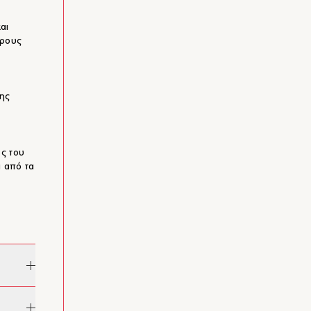
αι
ερους
ης
ος του
α από τα