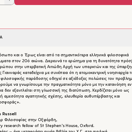
Α
σωπο και ο Έρως είναι από τα σημαντικότερα ελληνικά φιλοσοφικά
ματα στον 20ό αιώνα. Διερευνά το ερώτημα για τη δυνατότητα πρό
ρώπου στην υπερβατική Αιτιώδη Αρχή των υπαρκτών και της ύπαρξη
 Γιανναράς καταδείχνει με συνέπεια ότι η ατομοκεντρική νοησιαρχία τ
 φιλοσοφικής παράδοσης οδηγεί σε αξιέδοξες πολώσεις τον προβλημ
ρούμε να γνωρίσουμε την πραγματικότητα μόνο με την κατανόηση εν
ια δεν εξαντλείται στη γλωσσική της διατύπωση. Κερδίζεται μόνο ως
κή αμεσότητα αγαπητικής σχέσης, ελευθερία αυθυπέρβασης και
οσφοράς».
 Russell
ωρ Φιλοσοφίας στην Οξφόρδη,
y research fellow of St Stephen’s House, Oxford.
έας – έχει μεταφράσει εννέα βιβλία του Χ.Γ. στα αγγλικά.