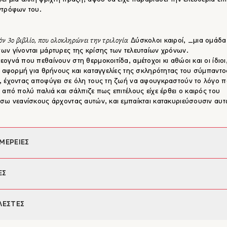
ντρόφων του.
ν 3ο βιβλίο, που ολοκληρώνει την τριλογία
Δύσκολοι καιροί, _μια ομάδα
ν γίνονται μάρτυρες της κρίσης των τελευταίων χρόνων.
ογνά που πεθαίνουν στη θερμοκοιτίδα, αμέτοχοι κι αθώοι και οι ίδιοι
ι αφορμή για θρήνους και καταγγελίες της σκληρότητας του σύμπαντο
 έχοντας αποφύγει σε όλη τους τη ζωή να αφουγκραστούν το λόγο 
 από πολύ παλιά και σάλπιζε πως επιτέλους είχε έρθει ο καιρός του
σω νεανίσκους άρχοντας αυτών, και εμπαίκται κατακυριεύσουσιν αυ
ΜΕΡΕΙΕΣ
φέας:
Δημήτρης Νόλλας
ΕΣ
ια:
Ηρώ Μακρή
σμός εξωφύλλου:
Espresso Studio
υξη του Δημήτρη Νόλλα στον Διονύση Μαρίνο, με αφορμή την έκδοσ
ΛΕΣΤΕΣ
160
– Ελευθερία του Τύπου
 _Ο κήπος στις φλόγες_.
εις:
13.5 X 20 εκ.
ημήτρης Νόλλας ολοκλήρωσε την τριλογία «Δύσκολοι καιροί» με το 
978-960-572-157-2