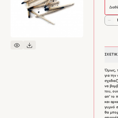
Διαθ
ΣΧΕΤΙΚ
Όμως, τ
για την
σχεδιαζ
να βομβ
του, ου
απ' το 
και αρκ
γυμνό σ
θα μπορ
αποτρέψ