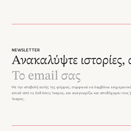
Δημήτρ
να μοιρ
τριλογί
παραδε
τέλους 
– Βαγγέλ
"...Ο Δ
τριλογί
Ελλάδας
NEWSLETTER
απογόνω
Ανακαλύψτε ιστορίες, 
καιρός 
καταθέτ
"...μέσ
πλοκή τ
μεταφέρ
Με την υποβολή αυτής της φόρμας, συμφωνώ να λαμβάνω ενημερωτικά
τέλος, 
email από τις Εκδόσεις Ίκαρος, και αναγνωρίζω και αποδέχομαι τους
διαμάντ
Ίκαρος.
συγγραφ
"...Μιλ
σπάει τ
που μπο
πλησίον