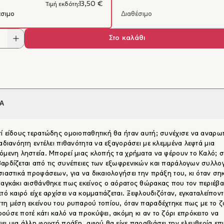
13,50 €
Τιμή εκδότη:
έσιμο
Διαθέσιμο
Στο καλάθι
Α
ί είδους τερατώδης ομοιοπαθητική θα ήταν αυτή; συνέχισε να αναρωτ
 αδιανόητη εντέλει πιθανότητα να εξαγοράσει με κλεμμένα λεφτά μια
όμενη ληστεία. Μπορεί μιας κλοπής τα χρήματα να φέρουν το Καλό; σ
αρδίζεται από τις συνέπειες των εξωφρενικών και παράλογων συλλο
σιαστικά προφάσεων, για να δικαιολογήσει την πράξη του, κι όταν σ
παγκάκι αισθάνθηκε πως εκείνος ο αόρατος θώρακας που τον περιέβ
ετό καιρό είχε αρχίσει να κομματιάζεται. Ξεφλουδιζόταν, εγκαταλείπον
τη μέση εκείνου του ρυπαρού τοπίου, όταν παραδέχτηκε πως με το ζ
ούσε ποτέ κάτι καλό να προκύψει, ακόμη κι αν το ζόρι επρόκειτο να
ει μια άλλη φριχτή πράξη, αφού θα είχε παραβιάσει την ελευθερία επ