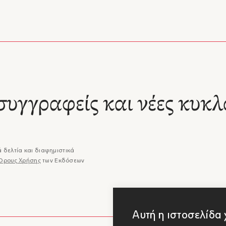
ης Νόλλας
Δημήτρης Νόλλας
Δημήτρ
άσει ρόλους και να σκιαγραφήσει χαρακτήρες, ο Νόλλας ολοκληρώνει
α του με ένα ορατόριο για την κρίση. Ενα ορατόριο όπου τη θέση των
δομένων θρησκευτικών αναφορών θα καταλάβει η αποκαλυψιακή σκη
1
/
7
με μια πελώρια φωτιά η οποία κατατρώγει δικαίους και αδίκους."
ης Χατζηβασιλείου, Το Βήμα
ημήτρης Νόλλας με το μυθιστόρημα _Ο κήπος στις φλόγες_ ολοκλήρ
α του «Δύσκολοι καιροί», μια σημαντική καταγραφή των νεότερων χρ
 μέσα από τις διαδρομές και τις ιστορίες Ελλήνων μεταναστών αλλά 
ν τους στις μέρες μας. Η ασφυκτική επαρχία, τα ματαιωμένα όνειρα,
συγγραφείς και νέες κυκλ
της κρίσης. Νηφάλια, ψύχραιμα και κατασταλαγμένα ο Δημήτρης Νόλλ
– Bookpress
ει ένα σημαντικό μυθιστόρημα σε τρεις τόμους."
α σε λιγότερο από 150 σελίδες- με ακρίβεια, αβίαστα, χωρίς εκπτώσεις
ου αλλά και σε όσα ο ίδιος θέλει να επικοινωνήσει μέσα από αυτήν, 
ει μέσα στις ζωές των ηρώων του, στα κίνητρα και τα συναισθήματά 
 δελτία και διαφημιστικά
μεγάλο προσόν, η γλώσσα του Δημήτρη Νόλλα, ακριβή και κοφτερή σ
Όρους Χρήσης
των Εκδόσεων
ι, απόλαυση για τον γλωσσολάτρη αναγνώστη που αναγνωρίζει στον
– Αφροδίτη Κατσιά, Αrtcoremagazine.gr
έα έναν ομοϊδεάτη"
άμε, άλλωστε, για έναν ασκημένο στυλίστα, που ξέρει να τσαλακώνεται
η σοβαροφάνεια, αγγίζοντας ενίοτε τα όρια της αυτοειρωνείας· έναν σ
ρεί και πατά γερά στη γλωσσική μας παράδοση, για να αποδώσει το
Αυτή η ιστοσελίδα 
 μου Ζαφάρ, το πλησίον μου παρόν, το παρόν μας: αυτό το σύγχρον