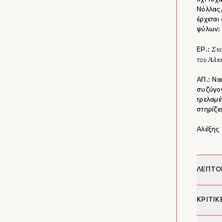
Νόλλας,
έρχεται
φύλων:
Σκι
ΕΡ.:
του Άλκη
ΑΠ.: Ναι
συζύγου
τρελαμέ
στηρίζει
Αλέξης 
ΛΕΠΤΟ
Συγγρα
ΚΡΙΤΙΚ
Επιμέλε
Εξώφυλ