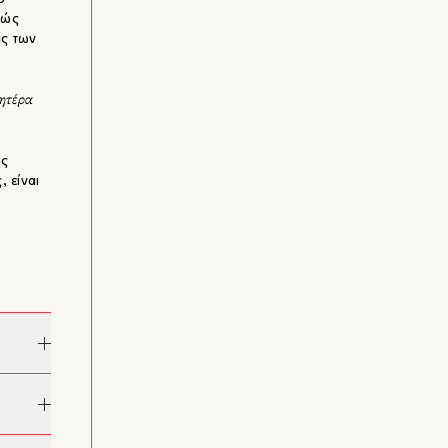
Foundation grant (1975-76) - Fullbright Grand
θώς
για το International Writing Program του
ις των
Πανεπιστημίου της lowa (1978) - Κρατικό Βραβείο
Διηγήματος (1983) - Κρατικό Βραβείο
Μυθιστορήματος (1993) - Βραβείο Διηγήματος
μητέρα
περιοδικού Διαβάζω (1996) - Βραβείο Ουράνη
(2004) - Κρατικό Βραβείο Μυθιστορήματος (2014)
ης
, είναι