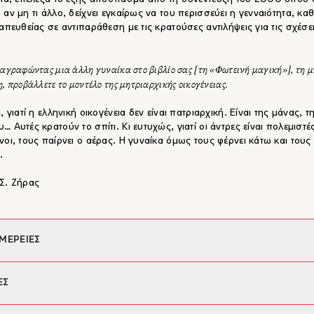
 αν μη τι άλλο, δείχνει εγκαίρως να του περισσεύει η γενναιότητα, κα
 απευθείας σε αντιπαράθεση με τις κρατούσες αντιλήψεις για τις σχέσε
αγραφώντας μια άλλη γυναίκα στο βιβλίο σας [τη «Φωτεινή μαγική»], τη 
, προβάλλετε το μοντέλο της μητριαρχικής οικογένειας.
, γιατί η ελληνική οικογένεια δεν είναι πατριαρχική. Είναι της μάνας, τ
… Αυτές κρατούν το σπίτι. Κι ευτυχώς, γιατί οι άντρες είναι πολεμιστές
νοι, τους παίρνει ο αέρας. Η γυναίκα όμως τους φέρνει κάτω και τους
.
Σ. Ζήρας
ΜΕΡΕΙΕΣ
φέας:
Δημήτρης Νόλλας
ΕΣ
ια:
Μαρία Συμεωνίδου
λο:
Αλέξης Κυριτσόπουλος