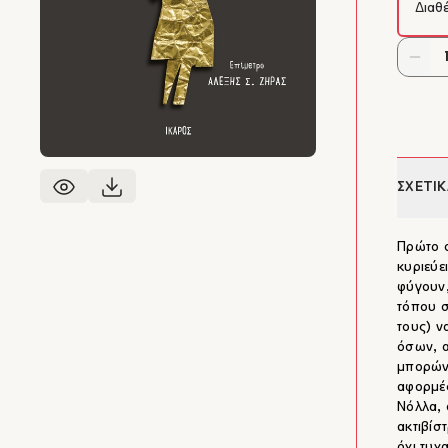
Διαθ
ΣΧΕΤΙΚ
Πρώτο σ
κυριεύε
φύγουν,
τόπου σ
τους) ν
όσων, α
μπορώντ
αφορμές
Νόλλα, 
ακτιβίσ
όχι τυχ