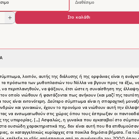
έσιμο
Διαθέσιμο
Στο καλάθι
Α
ύμπτωμα, λοιπόν, αυτής της διάλυσης ή της ορφάνιας είναι η ανάγκ
ι τα πρόσωπα των μυθοπλασιών του Νόλλα να βγουν προς τα έξω, ν
 να περιπλανηθούν, να ψάξουν, έτσι ώστε η συναίσθηση της έλλειψη
τον οποίο νιώθουν ή φαντάζονται πως ανήκουν (και μαζί της ταυτότη
α τους είναι εντονότερη. Δεύτερο σύμπτωμα είναι η σπαραχτική μοναξ
νδρών και γυναικών, έχουν το προνόμιο να νιώθουν αυτή την έλλειψ
ας να ενσωματωθούν στις χώρες όπου τους έσπρωξαν οι παντοειδε
 της υπερορίας. […] Ασφαλώς, η γυναίκα που εγκαταβιοί στο σύμπαν
στα ουσιώδη χαρακτηριστικά της, δεν είναι αυτή που θα επιθυμούσαν
τριες, οι καταγγελτικώς κυρίαρχες στα ποικίλα δημόσια βήματα. Για τού
αία, επέλεξα το εξής απόσπασμα από τη συνέντευξη του 2000 όπου 